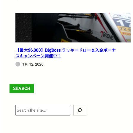
【最大$6,000】BigBoss ラッキードロー＆入金ボーナ
スキャンペーン開催中！
1月 12, 2026
SEARCH
S
e
a
r