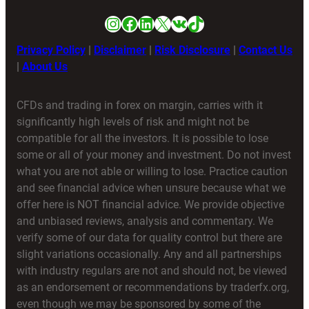
Instagram
Facebook
LinkedIn
X
VK
TikTok
Privacy Policy
|
Disclaimer
|
Risk Disclosure
|
Contact Us
|
About Us
CFDs and trading in forex on margin, carries with it
significantly high levels of risk and might not be
compatible for all the investors. It is possible to lose
some or all of your money and investment. Do not invest
what you are not able or willing to lose. Practice caution
and see financial advice when unsure because what we
offer here is NOT financial advice. We provide objective
and unbiased reviews, analysis and commentary. We
verify some of our data for quality control but there are
slight variations occasionally. Any and all partnerships
with industry regulars are not and should not, be viewed
as an endorsement or recommendations by traderfx.org,
even though we may be sponsored by some of the