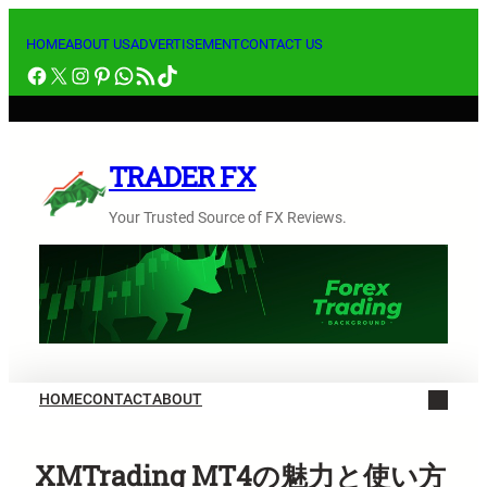
内
容
HOME
ABOUT US
ADVERTISEMENT
CONTACT US
Facebook
X
Instagram
Pinterest
WhatsApp
RSS フィード
TikTok
を
ス
キ
ッ
TRADER FX
プ
Your Trusted Source of FX Reviews.
HOME
CONTACT
ABOUT
XMTrading MT4の魅力と使い方