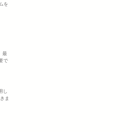
ムを
、最
要で
採用し
きま