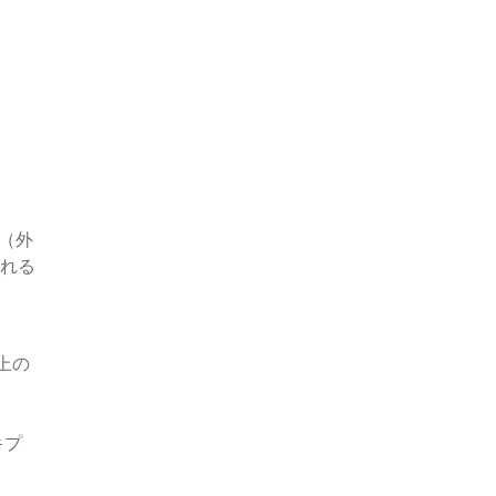
X（外
れる
上の
キプ
。