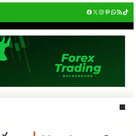
Facebook
X
Instagram
Pinterest
WhatsA
RSS フィード
Tik
メ