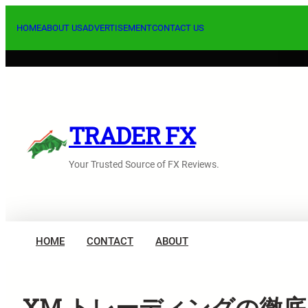
内
容
HOME
ABOUT US
ADVERTISEMENT
CONTACT US
を
ス
キ
ッ
プ
TRADER FX
Your Trusted Source of FX Reviews.
HOME
CONTACT
ABOUT
XM トレーディングの徹