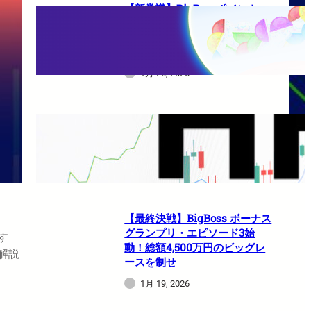
【新常識】BigBossポイント
（BBP）を使い倒せ！取引のた
びに還元される豪華特典のすべ
て
1月 26, 2026
HFMは日本人でも使えますか？
1月 21, 2026
【最終決戦】BigBoss ボーナス
グランプリ・エピソード3始
す
動！総額4,500万円のビッグレ
解説
ースを制せ
1月 19, 2026