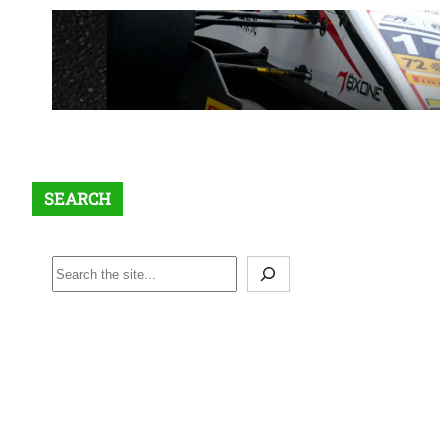
【最大$6,000】BigBoss ラッキ
ードロー＆入金ボーナスキャン
ペーン開催中！
1月 12, 2026
SEARCH
S
e
a
r
c
h