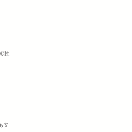
頼性
も安