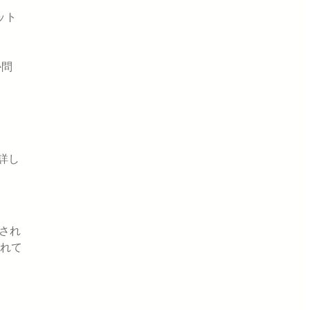
ット
か問
詳し
され
れて