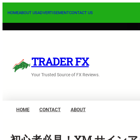
内
容
HOME
ABOUT US
ADVERTISEMENT
CONTACT US
を
ス
キ
ッ
プ
TRADER FX
Your Trusted Source of FX Reviews.
HOME
CONTACT
ABOUT
初心者必見！XM サイン