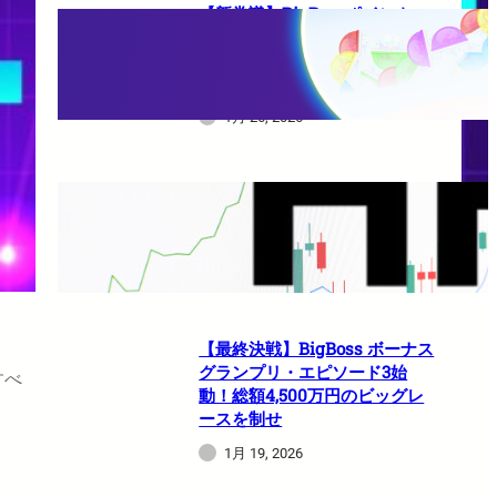
【新常識】BigBossポイント
（BBP）を使い倒せ！取引のた
びに還元される豪華特典のすべ
て
1月 26, 2026
HFMは日本人でも使えますか？
1月 21, 2026
【最終決戦】BigBoss ボーナス
グランプリ・エピソード3始
すべ
動！総額4,500万円のビッグレ
ースを制せ
1月 19, 2026