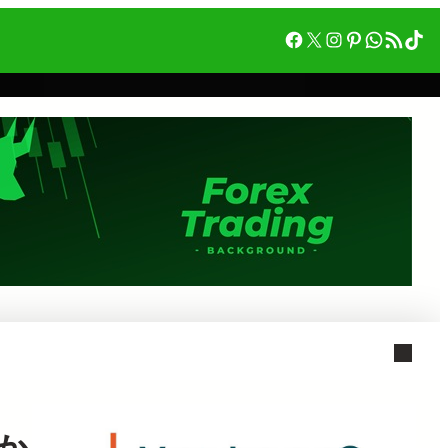
Facebook
X
Instagram
Pinterest
WhatsA
RSS フィード
Tik
か