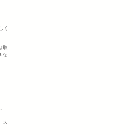
しく
は取
きな
す。
ース