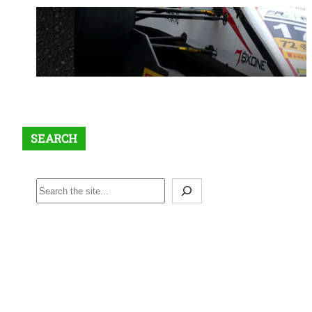
【最大$6,000】BigBoss ラッキ
ードロー＆入金ボーナスキャン
ペーン開催中！
1月 12, 2026
SEARCH
S
e
a
r
c
h