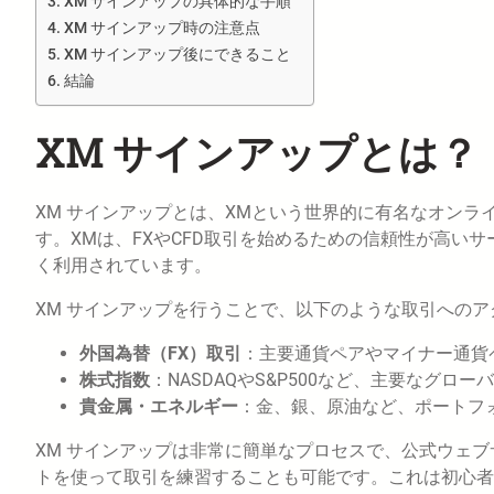
XM サインアップの具体的な手順
XM サインアップ時の注意点
XM サインアップ後にできること
結論
XM サインアップとは？
XM サインアップとは、XMという世界的に有名なオン
す。XMは、FXやCFD取引を始めるための信頼性が高い
く利用されています。
XM サインアップを行うことで、以下のような取引への
外国為替（FX）取引
：主要通貨ペアやマイナー通貨
株式指数
：NASDAQやS&P500など、主要なグロ
貴金属・エネルギー
：金、銀、原油など、ポートフ
XM サインアップは非常に簡単なプロセスで、公式ウェ
トを使って取引を練習することも可能です。これは初心者