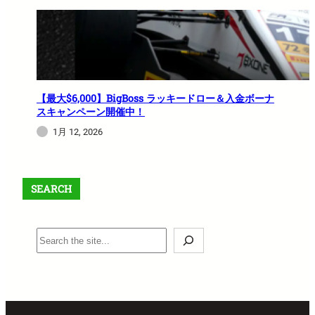
【最大$6,000】BigBoss ラッキードロー＆入金ボーナ
スキャンペーン開催中！
1月 12, 2026
SEARCH
S
e
a
r
c