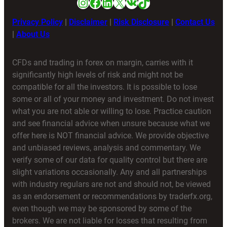
Instagram
Facebook
LinkedIn
X
VK
TikTok
Privacy Policy
|
Disclaimer
|
Risk Disclosure
|
Contact Us
|
About Us
CFDs and trading in forex on margin, carries with it
significantly high levels of risk and might not be
compatible for all the investors. It is possible to lose
some or all of your money and investment. Do not invest
what you are not able or willing to lose. Practice caution
and see financial advice when unsure because what we
offer here is NOT financial advice. We provide objective
and unbiased reviews, analysis and commentary. We
verify some of our data for quality control but there are
slight variations occasionally. Any and all partnerships
with industry regulars are not and should not, be viewed
as an endorsement or recommendations by traderfx.org,
even though we may be sponsored by some of the
brokers. We are not liable for losses that resulting from