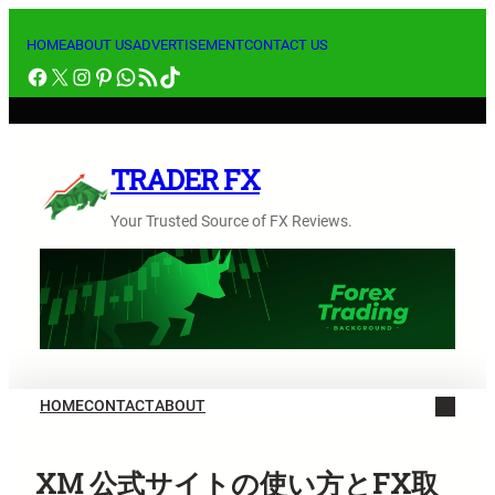
内
容
HOME
ABOUT US
ADVERTISEMENT
CONTACT US
Facebook
X
Instagram
Pinterest
WhatsApp
RSS フィード
TikTok
を
ス
キ
ッ
TRADER FX
プ
Your Trusted Source of FX Reviews.
HOME
CONTACT
ABOUT
XM 公式サイトの使い方とFX取