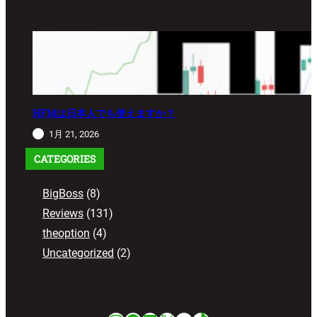
HFMは日本人でも使えますか？
1月 21, 2026
CATEGORIES
BigBoss
(8)
Reviews
(131)
theoption
(4)
Uncategorized
(2)