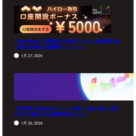
【theoption】口座開設で5,000円！さらに仮想通貨入金
で最大10%還元の超豪華キャンペーン
1月 27, 2026
【新常識】BigBossポイント（BBP）を使い倒せ！取引
のたびに還元される豪華特典のすべて
1月 26, 2026