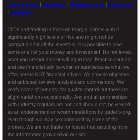
Privacy Policy
|
Disclaimer
|
Risk Disclosure
|
Contact Us
|
About Us
CFDs and trading in forex on margin, carries with it
significantly high levels of risk and might not be
compatible for all the investors. It is possible to lose
some or all of your money and investment. Do not invest
what you are not able or willing to lose. Practice caution
and see financial advice when unsure because what we
offer here is NOT financial advice. We provide objective
and unbiased reviews, analysis and commentary. We
verify some of our data for quality control but there are
slight variations occasionally. Any and all partnerships
with industry regulars are not and should not, be viewed
as an endorsement or recommendations by traderfx.org,
even though we may be sponsored by some of the
brokers. We are not liable for losses that resulting from
the information provided on our site.