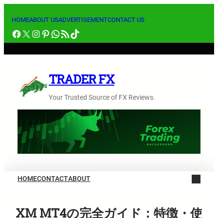
内
容
HOME
ABOUT US
ADVERTISEMENT
CONTACT US
Facebook
X
Instagram
Pinterest
WhatsApp
RSS フィード
TikTok
を
ス
キ
ッ
TRADER FX
プ
Your Trusted Source of FX Reviews.
HOME
CONTACT
ABOUT
XM MT4の完全ガイド：特徴・使