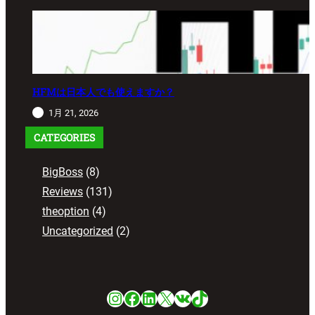
HFMは日本人でも使えますか？
1月 21, 2026
CATEGORIES
BigBoss
(8)
Reviews
(131)
theoption
(4)
Uncategorized
(2)
Instagram
Facebook
LinkedIn
X
VK
TikTok