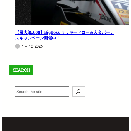
【最大$6,000】BigBoss ラッキードロー＆入金ボーナ
スキャンペーン開催中！
1月 12, 2026
SEARCH
S
e
a
r
c
h