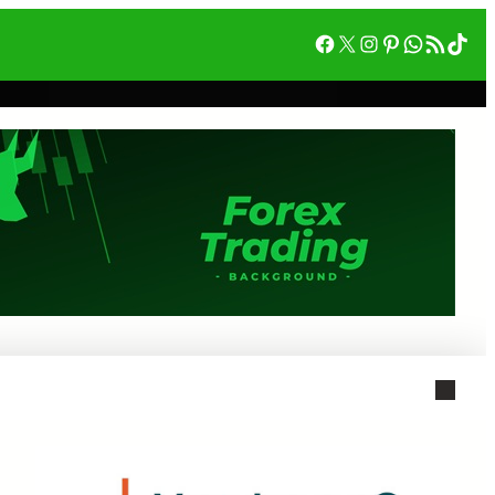
Facebook
X
Instagram
Pinterest
WhatsA
RSS フィード
Tik