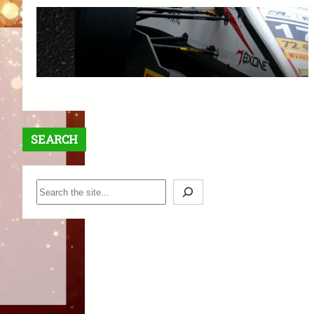
【最大$6,000】BigBoss ラッキ
ードロー＆入金ボーナスキャン
ペーン開催中！
1月 12, 2026
SEARCH
S
e
a
r
c
h