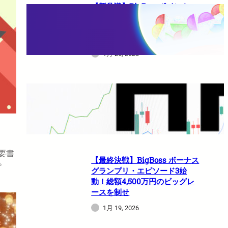
【新常識】BigBossポイント
（BBP）を使い倒せ！取引のた
びに還元される豪華特典のすべ
て
1月 26, 2026
HFMは日本人でも使えますか？
1月 21, 2026
要書
【最終決戦】BigBoss ボーナス
で
グランプリ・エピソード3始
動！総額4,500万円のビッグレ
ースを制せ
1月 19, 2026