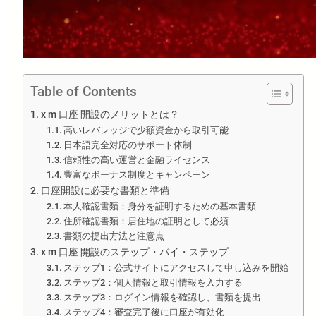
Table of Contents
x m 口座 開設のメリットとは？
高いレバレッジで少額資金から取引可能
日本語完全対応のサポート体制
信頼性の高い運営と金融ライセンス
豊富なボーナス制度とキャンペーン
口座開設に必要な書類と準備
本人確認書類：身分を証明するための基本書類
住所確認書類：居住地の証明として必須
書類の提出方法と注意点
x m 口座 開設のステップ・バイ・ステップ
ステップ1：公式サイトにアクセスして申し込みを開始
ステップ2：個人情報と取引情報を入力する
ステップ3：ログイン情報を確認し、書類を提出
ステップ4：審査完了後に口座が有効化