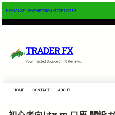
内
容
HOME
ABOUT US
ADVERTISEMENT
CONTACT US
を
ス
キ
ッ
プ
TRADER FX
Your Trusted Source of FX Reviews.
HOME
CONTACT
ABOUT
初心者向けx m 口座 開設