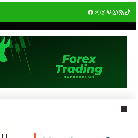
Facebook
X
Instagram
Pinterest
WhatsA
RSS フィード
Tik
メリ