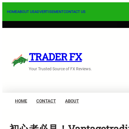
内
容
HOME
ABOUT US
ADVERTISEMENT
CONTACT US
を
ス
キ
ッ
プ
TRADER FX
Your Trusted Source of FX Reviews.
HOME
CONTACT
ABOUT
初心者必見！Vantagetr