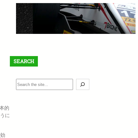
【最大$6,000】BigBoss ラッキ
ードロー＆入金ボーナスキャン
ペーン開催中！
1月 12, 2026
SEARCH
S
e
a
r
基本的
c
うに
h
の効