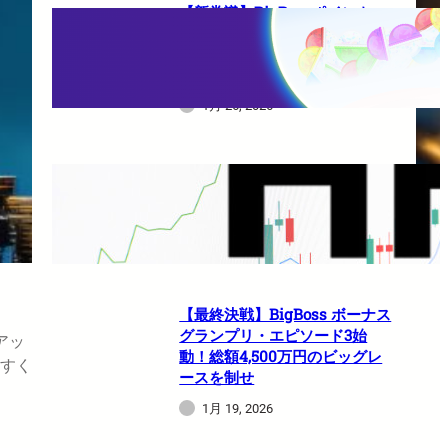
【新常識】BigBossポイント
（BBP）を使い倒せ！取引のた
びに還元される豪華特典のすべ
て
1月 26, 2026
HFMは日本人でも使えますか？
1月 21, 2026
【最終決戦】BigBoss ボーナス
グランプリ・エピソード3始
アッ
動！総額4,500万円のビッグレ
すく
ースを制せ
1月 19, 2026