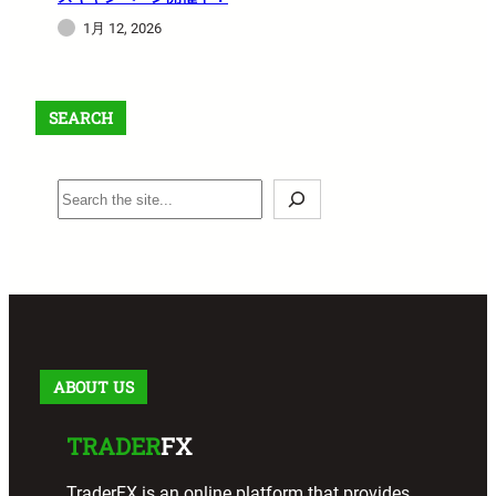
1月 12, 2026
SEARCH
S
e
a
r
c
h
ABOUT US
TRADER
FX
TraderFX is an online platform that provides