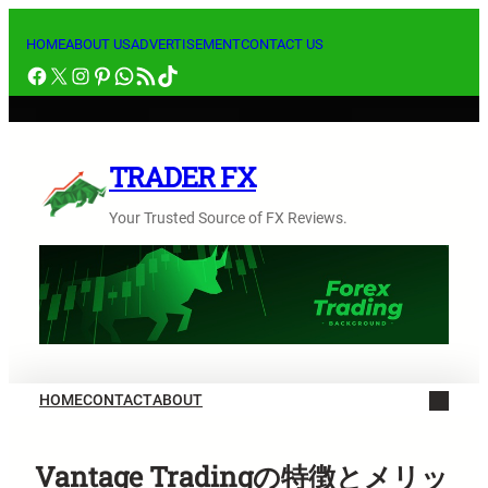
内
容
HOME
ABOUT US
ADVERTISEMENT
CONTACT US
Facebook
X
Instagram
Pinterest
WhatsApp
RSS フィード
TikTok
を
ス
キ
ッ
TRADER FX
プ
Your Trusted Source of FX Reviews.
HOME
CONTACT
ABOUT
Vantage Tradingの特徴とメリッ