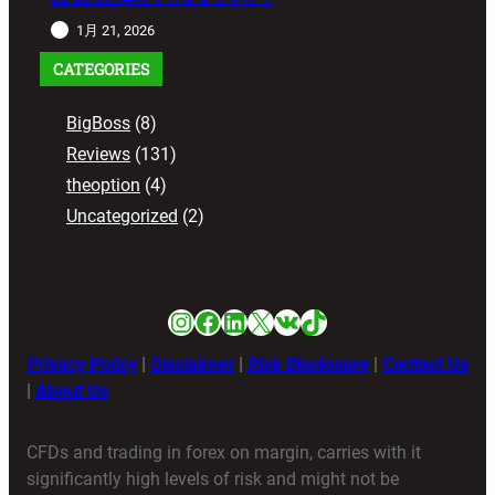
1月 21, 2026
CATEGORIES
BigBoss
(8)
Reviews
(131)
theoption
(4)
Uncategorized
(2)
Instagram
Facebook
LinkedIn
X
VK
TikTok
Privacy Policy
|
Disclaimer
|
Risk Disclosure
|
Contact Us
|
About Us
CFDs and trading in forex on margin, carries with it
significantly high levels of risk and might not be