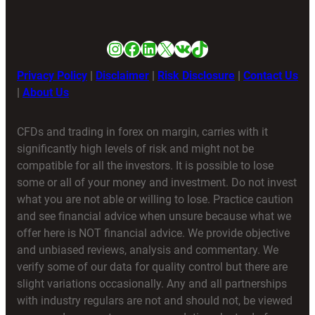
Instagram
Facebook
LinkedIn
X
VK
TikTok
Privacy Policy
|
Disclaimer
|
Risk Disclosure
|
Contact Us
|
About Us
CFDs and trading in forex on margin, carries with it
significantly high levels of risk and might not be
compatible for all the investors. It is possible to lose
some or all of your money and investment. Do not invest
what you are not able or willing to lose. Practice caution
and see financial advice when unsure because what we
offer here is NOT financial advice. We provide objective
and unbiased reviews, analysis and commentary. We
verify some of our data for quality control but there are
slight variations occasionally. Any and all partnerships
with industry regulars are not and should not, be viewed