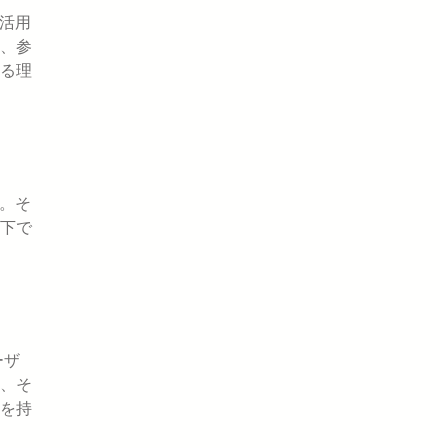
に活用
、参
る理
す。そ
下で
ーザ
、そ
を持