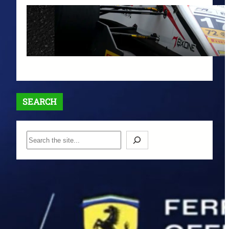
【最大$6,000】BigBoss ラッキ
ードロー＆入金ボーナスキャン
ペーン開催中！
1月 12, 2026
SEARCH
S
e
a
r
c
h