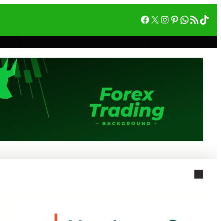
Facebook
X
Instagram
Pinterest
WhatsA
RSS フィード
Tik