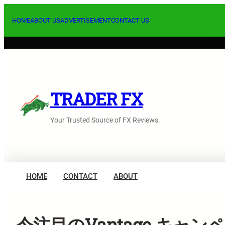
内
容
HOME
ABOUT US
ADVERTISEMENT
CONTACT US
を
ス
キ
ッ
プ
TRADER FX
Your Trusted Source of FX Reviews.
HOME
CONTACT
ABOUT
今注目のVantage キャ