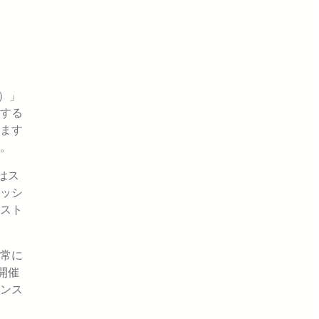
ジ）」
する
ます
。
はス
ッシ
スト
常に
開催
ンス