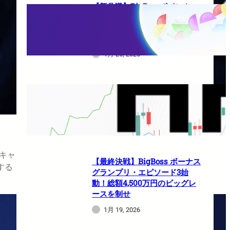
【新常識】BigBossポイント
（BBP）を使い倒せ！取引のた
びに還元される豪華特典のすべ
て
1月 26, 2026
HFMは日本人でも使えますか？
1月 21, 2026
 キャ
【最終決戦】BigBoss ボーナス
する
グランプリ・エピソード3始
動！総額4,500万円のビッグレ
ースを制せ
1月 19, 2026