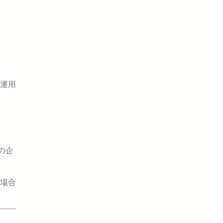
運用
の企
場合