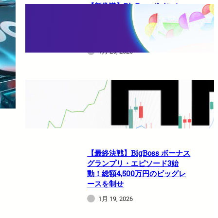
【新常識】BigBossポイント
（BBP）を使い倒せ！取引のた
びに還元される豪華特典のすべ
て
1月 26, 2026
HFMは日本人でも使えますか？
1月 21, 2026
【最終決戦】BigBoss ボーナス
グランプリ・エピソード3始
動！総額4,500万円のビッグレ
ースを制せ
1月 19, 2026