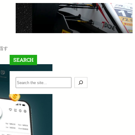
【最大$6,000】BigBoss ラッキ
ードロー＆入金ボーナスキャン
ペーン開催中！
1月 12, 2026
指す
SEARCH
S
e
a
r
c
h