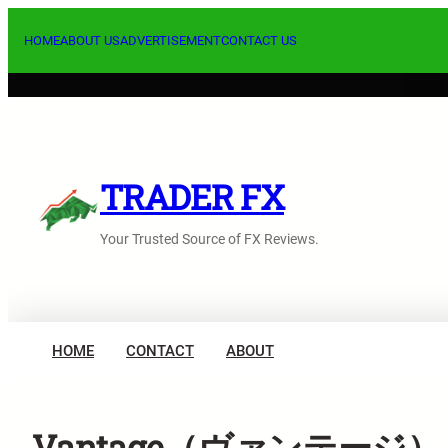
内
容
HOME
ABOUT US
ADVERTISEMENT
CONTACT US
を
ス
キ
ッ
プ
TRADER FX
Your Trusted Source of FX Reviews.
HOME
CONTACT
ABOUT
Vantage（ヴァンテー