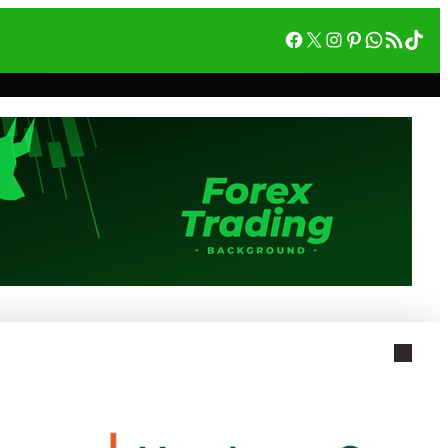
Facebook
X
Instagram
Pinterest
WhatsA
RSS フィード
Tik