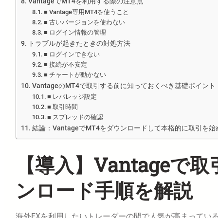
VantageでMT4を利用する際の注意点
■ Vantage専用MT4を使うこと
■ 古いバージョンを使わない
■ ログイン情報の管理
トラブルが起きたときの対処方法
■ ログインできない
■ 接続が不安定
■ チャートが動かない
VantageのMT4で取引する前に知っておくべき基礎ポイント
■ レバレッジ設定
■ 取引時間
■ スプレッドの確認
結論：VantageでMT4をダウンロードして本格的に取引を始
【導入】Vantageで
ンロード手順を解説
海外FXを利用したいトレーダーの間で人気が高まってい