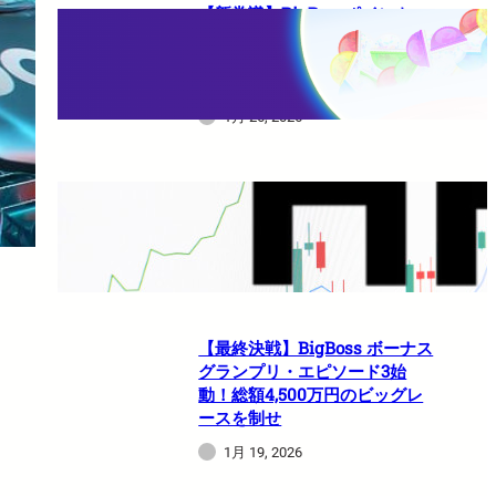
【新常識】BigBossポイント
（BBP）を使い倒せ！取引のた
びに還元される豪華特典のすべ
て
1月 26, 2026
HFMは日本人でも使えますか？
1月 21, 2026
【最終決戦】BigBoss ボーナス
グランプリ・エピソード3始
動！総額4,500万円のビッグレ
ースを制せ
1月 19, 2026