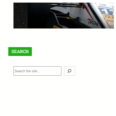
【最大$6,000】BigBoss ラッキ
ードロー＆入金ボーナスキャン
ペーン開催中！
1月 12, 2026
SEARCH
S
e
a
r
c
h