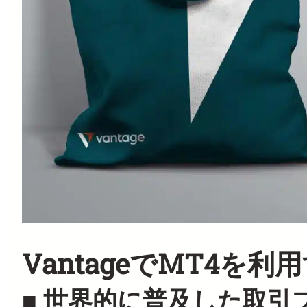
VantageでMT4を
■ 世界的に普及した取引