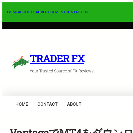
内
容
HOME
ABOUT US
ADVERTISEMENT
CONTACT US
を
ス
キ
ッ
プ
TRADER FX
Your Trusted Source of FX Reviews.
HOME
CONTACT
ABOUT
VantageでMT4をダウ