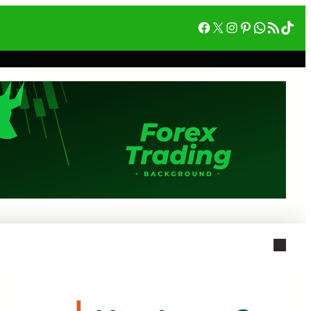
Facebook
X
Instagram
Pinterest
WhatsA
RSS フィード
Tik