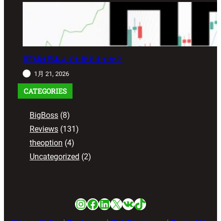
HFMは日本人でも使えますか？
1月 21, 2026
CATEGORIES
BigBoss
(8)
Reviews
(131)
theoption
(4)
Uncategorized
(2)
Instagram
Facebook
LinkedIn
X
VK
TikTok