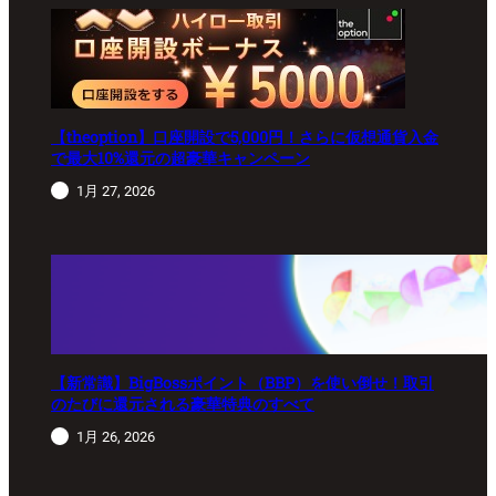
【theoption】口座開設で5,000円！さらに仮想通貨入金
で最大10%還元の超豪華キャンペーン
1月 27, 2026
【新常識】BigBossポイント（BBP）を使い倒せ！取引
のたびに還元される豪華特典のすべて
1月 26, 2026