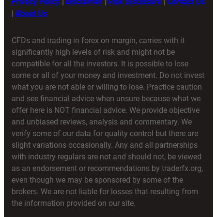
Privacy Policy
|
Disclaimer
|
Risk Disclosure
|
Contact Us
|
About Us
CFDs and trading in forex on margin, carries with it
significantly high levels of risk and might not be
compatible for all the investors. It is possible to lose
some or all of your money and investment. Do not invest
what you are not able or willing to lose. Practice caution
and see financial advice when unsure because what we
offer here is NOT financial advice. We provide objective
and unbiased reviews, analysis and commentary. We
verify some of our data for quality control but there are
slight variations occasionally. Any and all partnerships
with industry regulars are not and should not, be viewed
as an endorsement or recommendations by traderfx.org,
even though we may be sponsored by some of the
brokers. We are not liable for losses that resulting from
the information provided on our site.