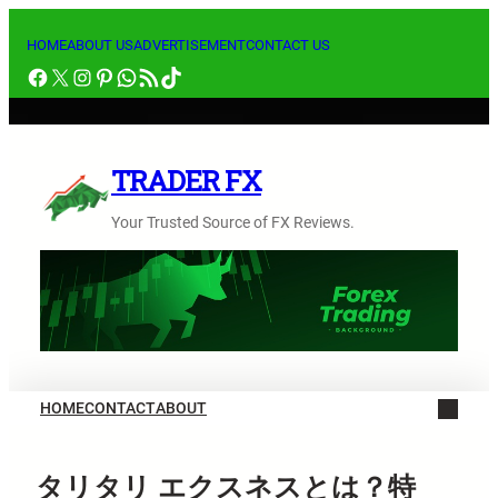
内
容
HOME
ABOUT US
ADVERTISEMENT
CONTACT US
Facebook
X
Instagram
Pinterest
WhatsApp
RSS フィード
TikTok
を
ス
キ
ッ
TRADER FX
プ
Your Trusted Source of FX Reviews.
HOME
CONTACT
ABOUT
タリタリ エクスネスとは？特