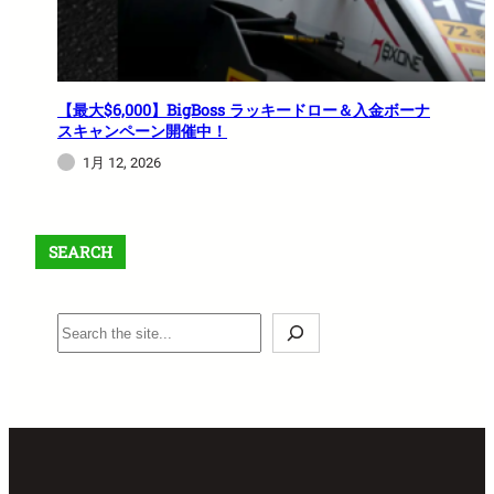
【最大$6,000】BigBoss ラッキードロー＆入金ボーナ
スキャンペーン開催中！
1月 12, 2026
SEARCH
S
e
a
r
c
h