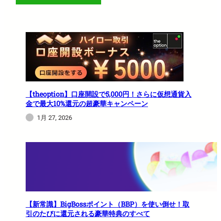
【theoption】口座開設で5,000円！さらに仮想通貨入
金で最大10%還元の超豪華キャンペーン
1月 27, 2026
【新常識】BigBossポイント（BBP）を使い倒せ！取
引のたびに還元される豪華特典のすべて