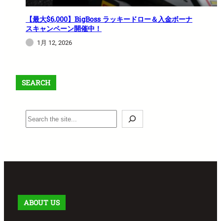
【最大$6,000】BigBoss ラッキードロー＆入金ボーナ
スキャンペーン開催中！
1月 12, 2026
SEARCH
S
e
a
r
c
h
ABOUT US