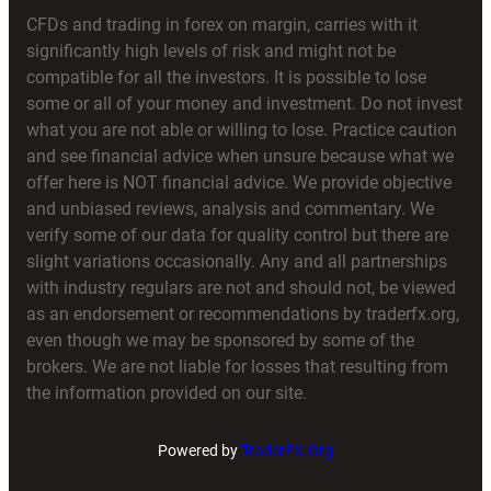
CFDs and trading in forex on margin, carries with it
significantly high levels of risk and might not be
compatible for all the investors. It is possible to lose
some or all of your money and investment. Do not invest
what you are not able or willing to lose. Practice caution
and see financial advice when unsure because what we
offer here is NOT financial advice. We provide objective
and unbiased reviews, analysis and commentary. We
verify some of our data for quality control but there are
slight variations occasionally. Any and all partnerships
with industry regulars are not and should not, be viewed
as an endorsement or recommendations by traderfx.org,
even though we may be sponsored by some of the
brokers. We are not liable for losses that resulting from
the information provided on our site.
Powered by
TraderFX.Org