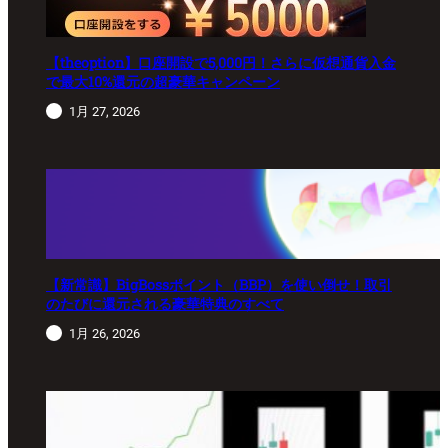
【theoption】口座開設で5,000円！さらに仮想通貨入金
で最大10%還元の超豪華キャンペーン
1月 27, 2026
【新常識】BigBossポイント（BBP）を使い倒せ！取引
のたびに還元される豪華特典のすべて
1月 26, 2026