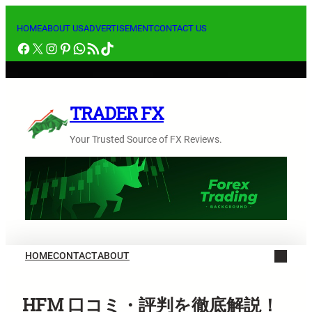
内
容
HOME
ABOUT US
ADVERTISEMENT
CONTACT US
Facebook
X
Instagram
Pinterest
WhatsApp
RSS フィード
TikTok
を
ス
キ
ッ
TRADER FX
プ
Your Trusted Source of FX Reviews.
HOME
CONTACT
ABOUT
HFM 口コミ・評判を徹底解説！