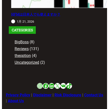
HFMは日本人でも使えますか？
1月 21, 2026
CATEGORIES
BigBoss
(8)
Reviews
(131)
theoption
(4)
Uncategorized
(2)
Instagram
Facebook
LinkedIn
X
VK
TikTok
Privacy Policy
|
Disclaimer
|
Risk Disclosure
|
Contact Us
|
About Us