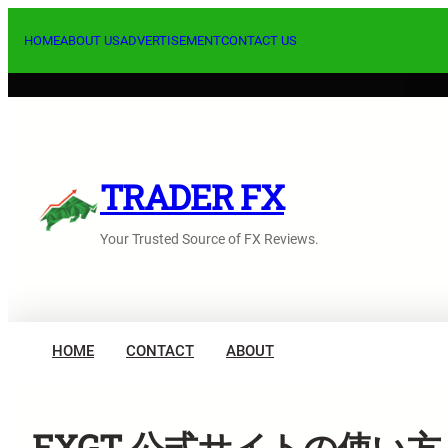
内
容
HOME
ABOUT US
ADVERTISEMENT
CONTACT US
を
ス
キ
ッ
プ
TRADER FX
Your Trusted Source of FX Reviews.
HOME
CONTACT
ABOUT
FXGT 公式サイトの使い