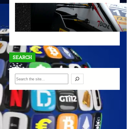
【最大$6,000】BigBoss ラッキ
ードロー＆入金ボーナスキャン
ペーン開催中！
1月 12, 2026
SEARCH
S
e
a
r
c
h