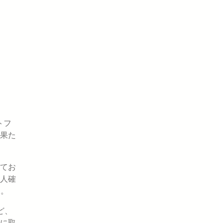
トフ
果た
てお
人確
す。
ど、
に取