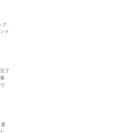
ック
ント
完了
番
で
、運
た