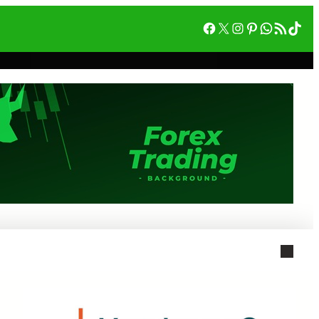
Facebook
X
Instagram
Pinterest
WhatsA
RSS フィード
Tik