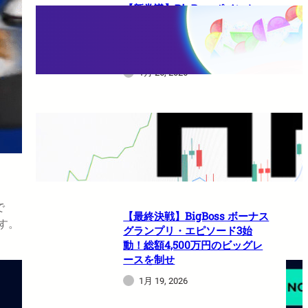
【新常識】BigBossポイント
（BBP）を使い倒せ！取引のた
びに還元される豪華特典のすべ
て
1月 26, 2026
HFMは日本人でも使えますか？
1月 21, 2026
で
【最終決戦】BigBoss ボーナス
す。
グランプリ・エピソード3始
動！総額4,500万円のビッグレ
ースを制せ
1月 19, 2026