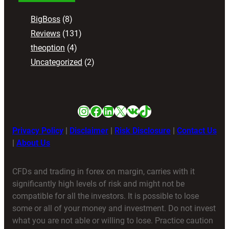
BigBoss
(8)
Reviews
(131)
theoption
(4)
Uncategorized
(2)
Instagram
Facebook
LinkedIn
X
VK
TikTok
Privacy Policy
|
Disclaimer
|
Risk Disclosure
|
Contact Us
|
About Us
CFDs and trading in forex on margin, carries with it
significantly high levels of risk and might not be
compatible for all the investors. It is possible to lose
some or all of your money and investment. Do not invest
what you are not able or willing to lose. Practice caution