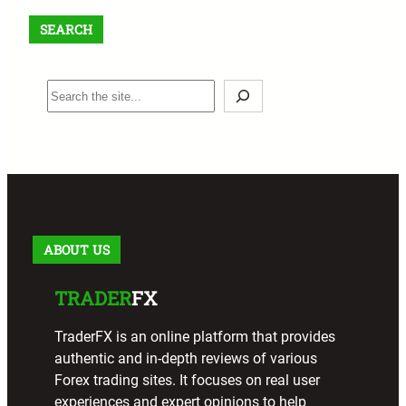
SEARCH
S
e
a
r
c
h
ABOUT US
TRADER
FX
TraderFX is an online platform that provides
authentic and in-depth reviews of various
Forex trading sites. It focuses on real user
experiences and expert opinions to help