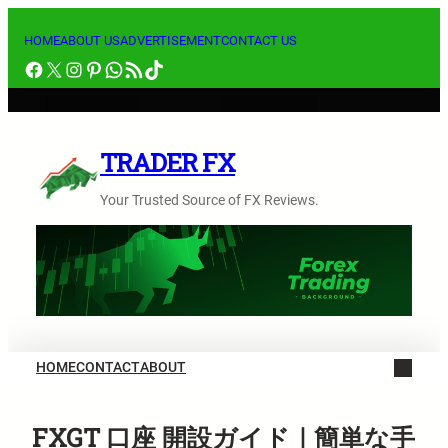
内
容
HOME
ABOUT US
ADVERTISEMENT
CONTACT US
Facebook
X
Instagram
Pinterest
WhatsApp
RSS フィード
TikTok
を
ス
キ
ッ
TRADER FX
プ
Your Trusted Source of FX Reviews.
HOME
CONTACT
ABOUT
FXGT 口座 開設ガイド｜簡単な手