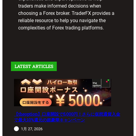
traders make informed decisions when
choosing a Forex broker. TraderFX provides a
reliable resource to help you navigate the
complexities of Forex trading platforms.
LATEST ARTICLES
【theoption】口座開設で5,000円！さらに仮想通貨入金
で最大10%還元の超豪華キャンペーン
1月 27, 2026