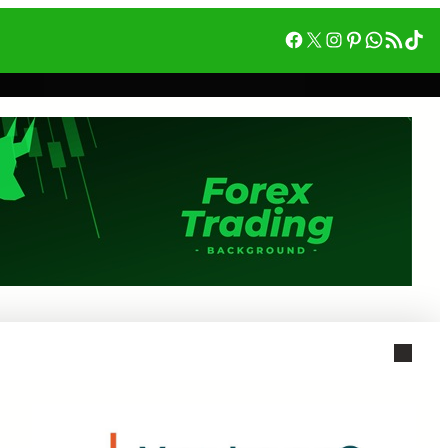
Facebook
X
Instagram
Pinterest
WhatsA
RSS フィード
Tik