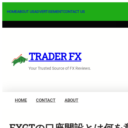
内
容
HOME
ABOUT US
ADVERTISEMENT
CONTACT US
を
ス
キ
ッ
プ
TRADER FX
Your Trusted Source of FX Reviews.
HOME
CONTACT
ABOUT
FXGTの口座開設とは何