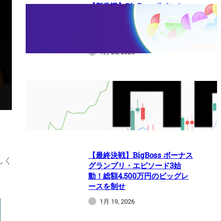
【新常識】BigBossポイント
（BBP）を使い倒せ！取引のた
びに還元される豪華特典のすべ
て
1月 26, 2026
HFMは日本人でも使えますか？
1月 21, 2026
【最終決戦】BigBoss ボーナス
しく
グランプリ・エピソード3始
動！総額4,500万円のビッグレ
ースを制せ
1月 19, 2026