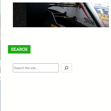
【最大$6,000】BigBoss ラッキ
ードロー＆入金ボーナスキャン
ペーン開催中！
1月 12, 2026
SEARCH
S
e
a
r
c
h