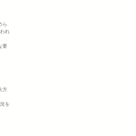
めら
われ
な要
失方
況を