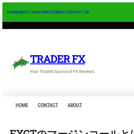
内
容
HOME
ABOUT US
ADVERTISEMENT
CONTACT US
を
ス
キ
ッ
プ
TRADER FX
Your Trusted Source of FX Reviews.
HOME
CONTACT
ABOUT
FXGTのマージンコール