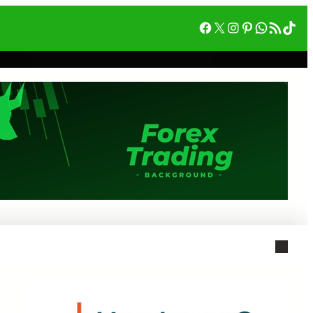
Facebook
X
Instagram
Pinterest
WhatsA
RSS フィード
Tik