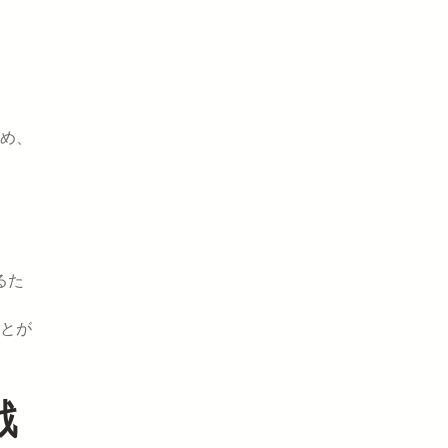
め、
るた
とが
戦