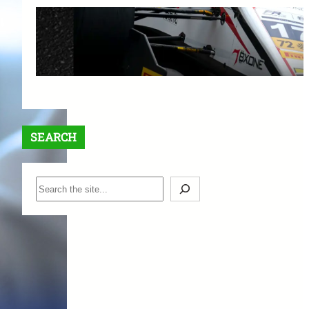
【最大$6,000】BigBoss ラッキ
ードロー＆入金ボーナスキャン
ペーン開催中！
1月 12, 2026
SEARCH
S
e
a
r
c
h