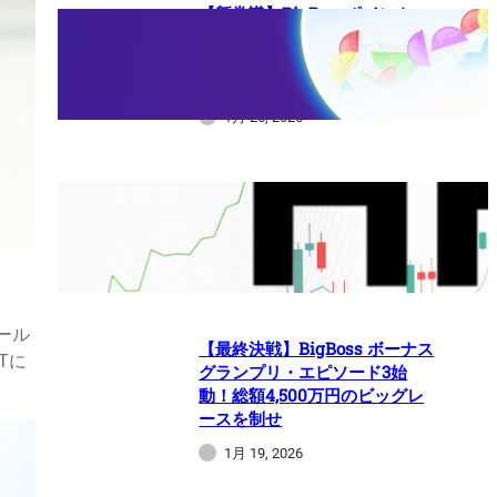
【新常識】BigBossポイント
（BBP）を使い倒せ！取引のた
びに還元される豪華特典のすべ
て
1月 26, 2026
HFMは日本人でも使えますか？
1月 21, 2026
ール
【最終決戦】BigBoss ボーナス
Tに
グランプリ・エピソード3始
動！総額4,500万円のビッグレ
ースを制せ
1月 19, 2026