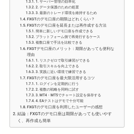
1. サーバー管理の効率化
2. データ保護のための処置
3. 最新のトレード環境を維持するため
FXGTのデモ口座の期限はどれくらい？
FXGTのデモ口座を延長または再作成する方法
簡単に新しいデモ口座を作成できる
プラットフォーム側で再発行するケース
複数口座で手法を比較できる
FXGTデモ口座のメリット：期限があっても便利な
理由
1. リスクゼロで取引練習ができる
2. 取引スキルを向上できる
3. 実践に近い環境で練習できる
FXGTのデモ口座を最大限活用するコツ
1. ログインを定期的に行う
2. 複数の戦略を同時に試す
3. MT4・MT5でチャート設定を保存する
4. EAテストはデモで十分可能
FXGTのデモ口座を利用したユーザーの感想
結論：FXGTのデモ口座は期限があっても使いやす
く、再作成も簡単