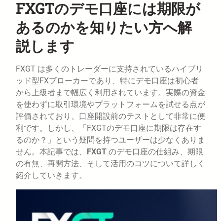
FXGTのデモ口座には期限が
あるのかを知りたい方へ解
説します
FXGT は多くのトレーダーに支持されているハイブリ
ッド型FXブローカーであり、特にデモ口座は初心者
から上級者まで幅広く利用されています。実際の資金
を使わずに取引環境やプラットフォームを試せる点が
評価されており、口座開設前のテストとして非常に便
利です。しかし、「FXGTのデモ口座に期限は存在す
るのか？」という疑問を持つユーザーは少なくありま
せん。本記事では、
FXGT
のデモ口座の仕組み、期限
の有無、再開方法、そして活用のコツについて詳しく
紹介していきます。