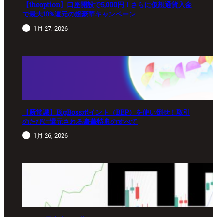
【theoption】口座開設で5,000円！さらに仮想通貨入金
で最大10%還元の超豪華キャンペーン
1月 27, 2026
【新常識】BigBossポイント（BBP）を使い倒せ！取引
のたびに還元される豪華特典のすべて
1月 26, 2026