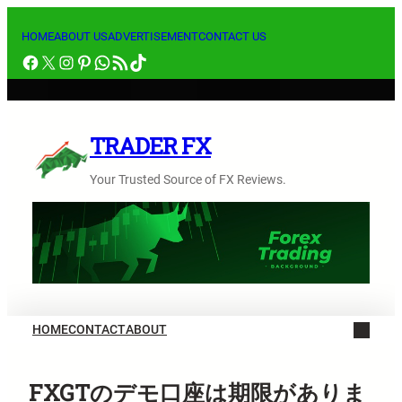
内
容
HOME
ABOUT US
ADVERTISEMENT
CONTACT US
Facebook
X
Instagram
Pinterest
WhatsApp
RSS フィード
TikTok
を
ス
キ
ッ
TRADER FX
プ
Your Trusted Source of FX Reviews.
HOME
CONTACT
ABOUT
FXGTのデモ口座は期限がありま