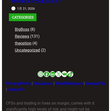
HFMは日本人でも使えますか？
1月 21, 2026
CATEGORIES
BigBoss
(8)
Reviews
(131)
theoption
(4)
Uncategorized
(2)
Instagram
Facebook
LinkedIn
X
VK
TikTok
Privacy Policy
|
Disclaimer
|
Risk Disclosure
|
Contact Us
|
About Us
CFDs and trading in forex on margin, carries with it
significantly high levels of risk and might not be