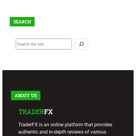
SEARCH
S
e
a
r
c
h
ABOUT US
TRADER
FX
TraderFX is an online platform that provides
authentic and in-depth reviews of various