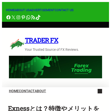
内
容
HOME
ABOUT US
ADVERTISEMENT
CONTACT US
Facebook
X
Instagram
Pinterest
WhatsApp
RSS フィード
TikTok
を
ス
キ
ッ
TRADER FX
プ
Your Trusted Source of FX Reviews.
HOME
CONTACT
ABOUT
Exnessとは？特徴やメリットを