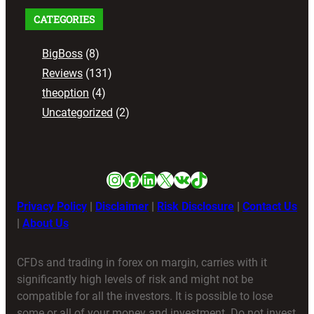
CATEGORIES
BigBoss
(8)
Reviews
(131)
theoption
(4)
Uncategorized
(2)
Instagram
Facebook
LinkedIn
X
VK
TikTok
Privacy Policy
|
Disclaimer
|
Risk Disclosure
|
Contact Us
|
About Us
CFDs and trading in forex on margin, carries with it
significantly high levels of risk and might not be
compatible for all the investors. It is possible to lose
some or all of your money and investment. Do not invest