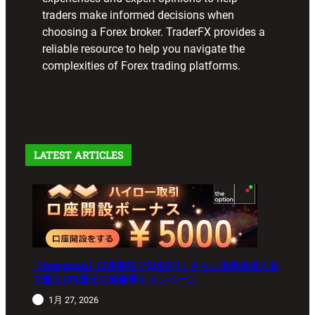
traders make informed decisions when
choosing a Forex broker. TraderFX provides a
reliable resource to help you navigate the
complexities of Forex trading platforms.
LATEST ARTICLES
【theoption】口座開設で5,000円！さらに仮想通貨入金
で最大10%還元の超豪華キャンペーン
1月 27, 2026