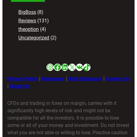
BigBoss
(8)
Reviews
(131)
theoption
(4)
Uncategorized
(2)
Instagram
Facebook
LinkedIn
X
VK
TikTok
Privacy Policy
|
Disclaimer
|
Risk Disclosure
|
Contact Us
|
About Us
CFDs and trading in forex on margin, carries with it
significantly high levels of risk and might not be
compatible for all the investors. It is possible to lose
some or all of your money and investment. Do not invest
what you are not able or willing to lose. Practice caution