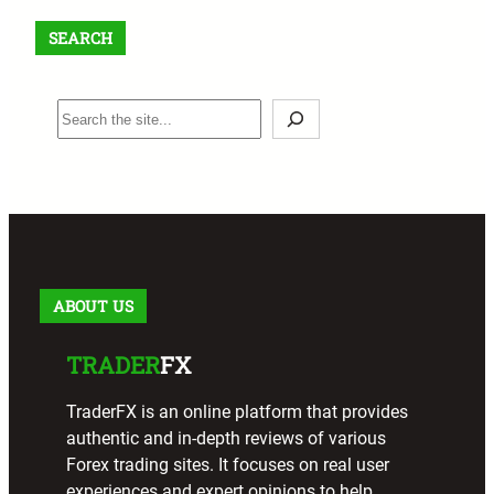
SEARCH
S
e
a
r
c
h
ABOUT US
TRADER
FX
TraderFX is an online platform that provides
authentic and in-depth reviews of various
Forex trading sites. It focuses on real user
experiences and expert opinions to help