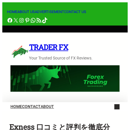
内
容
HOME
ABOUT US
ADVERTISEMENT
CONTACT US
Facebook
X
Instagram
Pinterest
WhatsApp
RSS フィード
TikTok
を
ス
キ
ッ
TRADER FX
プ
Your Trusted Source of FX Reviews.
HOME
CONTACT
ABOUT
Exness 口コミと評判を徹底分