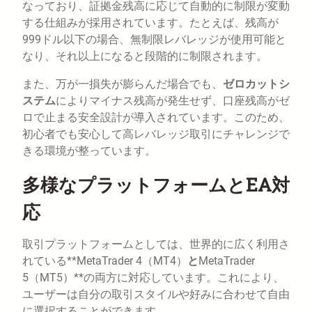
なっており、証拠金残高に応じて自動的に制限が変動
する仕組みが採用されています。たとえば、残高が
999ドル以下の場合、無制限レバレッジが使用可能と
なり、それ以上になると段階的に制限されます。
また、万が一損失が膨らんだ場合でも、
ゼロカットシ
ステム
によりマイナス残高が発生せず、口座残高がゼ
ロで止まる安全設計が導入されています。このため、
初心者でも安心して高レバレッジ取引にチャレンジで
きる環境が整っています。
多様なプラットフォームとEA対
応
取引プラットフォームとしては、世界的に広く利用さ
れている**MetaTrader 4（MT4）
と
MetaTrader
5（MT5）**の両方に対応しています。これにより、
ユーザーは自分の取引スタイルや好みに合わせて自由
に選択することができます。