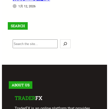
1月 12, 2026
SEARCH
S
e
a
r
c
h
ABOUT US
TRADER
FX
TraderFX is an online platform that provides