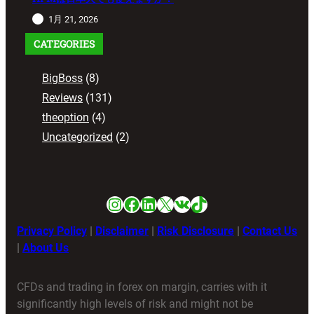
1月 21, 2026
CATEGORIES
BigBoss
(8)
Reviews
(131)
theoption
(4)
Uncategorized
(2)
Instagram
Facebook
LinkedIn
X
VK
TikTok
Privacy Policy
|
Disclaimer
|
Risk Disclosure
|
Contact Us
|
About Us
CFDs and trading in forex on margin, carries with it
significantly high levels of risk and might not be