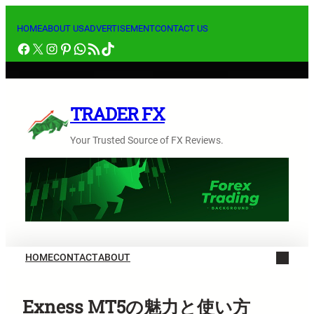
内
容
HOME
ABOUT US
ADVERTISEMENT
CONTACT US
Facebook
X
Instagram
Pinterest
WhatsApp
RSS フィード
TikTok
を
ス
キ
ッ
TRADER FX
プ
Your Trusted Source of FX Reviews.
HOME
CONTACT
ABOUT
Exness MT5の魅力と使い方