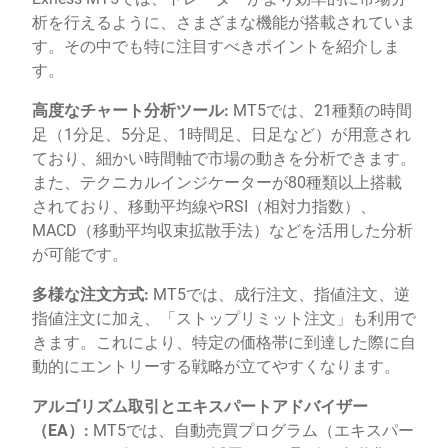
析を行えるように、さまざまな機能が搭載されていま
す。その中でも特に注目すべきポイントを紹介しま
す。
高度なチャート分析ツール:
MT5では、21種類の時間
足（1分足、5分足、1時間足、日足など）が用意され
ており、細かい時間軸で市場の動きを分析できます。
また、テクニカルインジケーターが80種類以上搭載
されており、移動平均線やRSI（相対力指数）、
MACD（移動平均収束拡散手法）などを活用した分析
が可能です。
多様な注文方式:
MT5では、成行注文、指値注文、逆
指値注文に加え、「ストップリミット注文」も利用で
きます。これにより、特定の価格帯に到達した際に自
動的にエントリーする戦略が立てやすくなります。
アルゴリズム取引とエキスパートアドバイザー
（EA）:
MT5では、自動売買プログラム（エキスパー