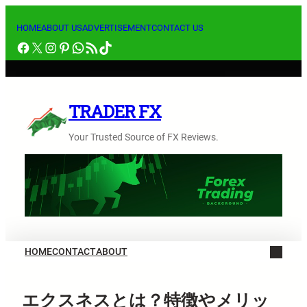
内
容
HOME
ABOUT US
ADVERTISEMENT
CONTACT US
Facebook
X
Instagram
Pinterest
WhatsApp
RSS フィード
TikTok
を
ス
キ
ッ
TRADER FX
プ
Your Trusted Source of FX Reviews.
HOME
CONTACT
ABOUT
エクスネスとは？特徴やメリッ