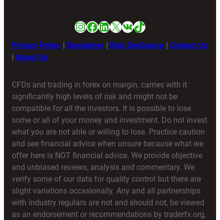
Instagram
Facebook
LinkedIn
X
VK
TikTok
Privacy Policy
|
Disclaimer
|
Risk Disclosure
|
Contact Us
|
About Us
CFDs and trading in forex on margin, carries with it
significantly high levels of risk and might not be
compatible for all the investors. It is possible to lose
some or all of your money and investment. Do not invest
what you are not able or willing to lose. Practice caution
and see financial advice when unsure because what we
offer here is NOT financial advice. We provide objective
and unbiased reviews, analysis and commentary. We
verify some of our data for quality control but there are
slight variations occasionally. Any and all partnerships
with industry regulars are not and should not, be viewed
as an endorsement or recommendations by traderfx.org,