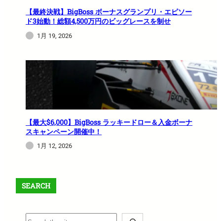
【最終決戦】BigBoss ボーナスグランプリ・エピソー
ド3始動！総額4,500万円のビッグレースを制せ
1月 19, 2026
【最大$6,000】BigBoss ラッキードロー＆入金ボーナ
スキャンペーン開催中！
1月 12, 2026
SEARCH
S