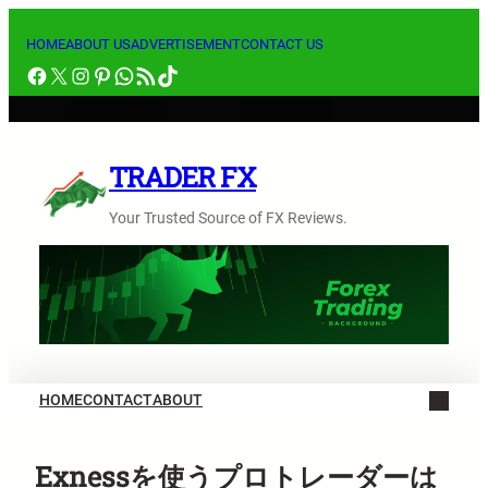
内
容
HOME
ABOUT US
ADVERTISEMENT
CONTACT US
Facebook
X
Instagram
Pinterest
WhatsApp
RSS フィード
TikTok
を
ス
キ
ッ
TRADER FX
プ
Your Trusted Source of FX Reviews.
HOME
CONTACT
ABOUT
Exnessを使うプロトレーダーは