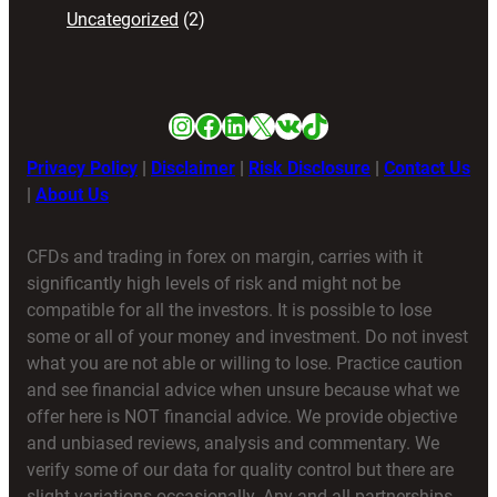
Uncategorized
(2)
Instagram
Facebook
LinkedIn
X
VK
TikTok
Privacy Policy
|
Disclaimer
|
Risk Disclosure
|
Contact Us
|
About Us
CFDs and trading in forex on margin, carries with it
significantly high levels of risk and might not be
compatible for all the investors. It is possible to lose
some or all of your money and investment. Do not invest
what you are not able or willing to lose. Practice caution
and see financial advice when unsure because what we
offer here is NOT financial advice. We provide objective
and unbiased reviews, analysis and commentary. We
verify some of our data for quality control but there are
slight variations occasionally. Any and all partnerships