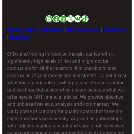
Instagram
Facebook
LinkedIn
X
VK
TikTok
Privacy Policy
|
Disclaimer
|
Risk Disclosure
|
Contact Us
|
About Us
CFDs and trading in forex on margin, carries with it
significantly high levels of risk and might not be
compatible for all the investors. It is possible to lose
some or all of your money and investment. Do not invest
what you are not able or willing to lose. Practice caution
and see financial advice when unsure because what we
offer here is NOT financial advice. We provide objective
and unbiased reviews, analysis and commentary. We
verify some of our data for quality control but there are
slight variations occasionally. Any and all partnerships
with industry regulars are not and should not, be viewed
as an endorsement or recommendations by traderfx.org,