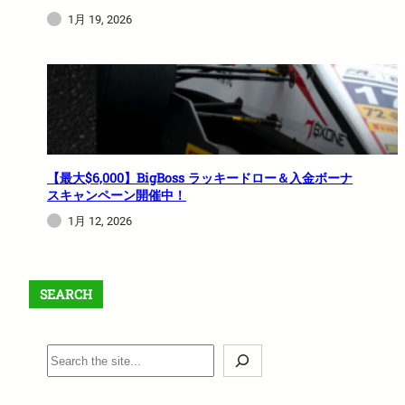
1月 19, 2026
【最大$6,000】BigBoss ラッキードロー＆入金ボーナ
スキャンペーン開催中！
1月 12, 2026
SEARCH
S
e
a