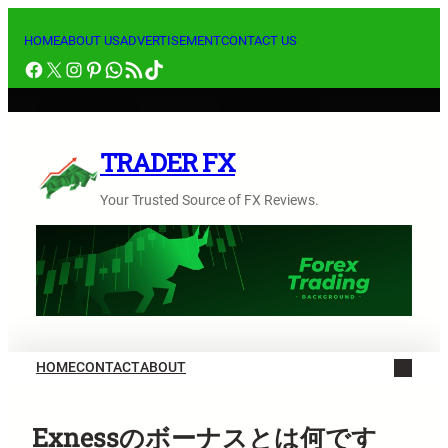
内
容
HOME
ABOUT US
ADVERTISEMENT
CONTACT US
Facebook
X
Instagram
Pinterest
WhatsApp
RSS フィード
TikTok
を
ス
キ
ッ
TRADER FX
プ
Your Trusted Source of FX Reviews.
HOME
CONTACT
ABOUT
Exnessのボーナスとは何です