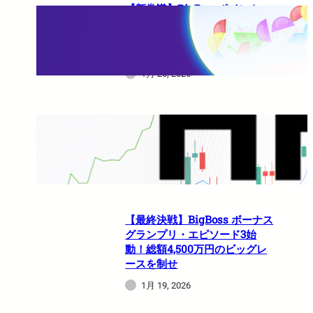
【新常識】BigBossポイント
（BBP）を使い倒せ！取引のた
びに還元される豪華特典のすべ
て
1月 26, 2026
HFMは日本人でも使えますか？
1月 21, 2026
【最終決戦】BigBoss ボーナス
グランプリ・エピソード3始
動！総額4,500万円のビッグレ
ースを制せ
1月 19, 2026