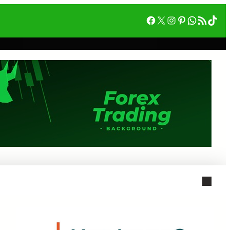
Facebook
X
Instagram
Pinterest
WhatsA
RSS フィード
Tik