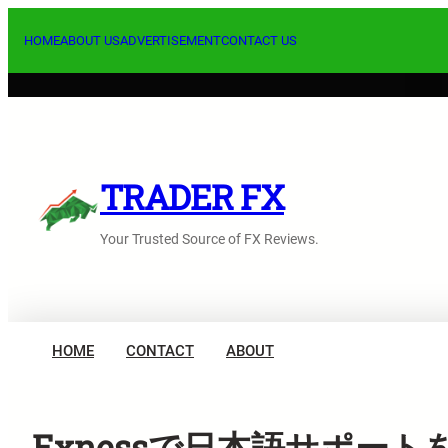
内
容
HOME
ABOUT US
ADVERTISEMENT
CONTACT US
を
ス
キ
ッ
プ
TRADER FX
Your Trusted Source of FX Reviews.
HOME
CONTACT
ABOUT
Exnessで日本語サポー