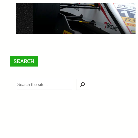
【最大$6,000】BigBoss ラッキ
ードロー＆入金ボーナスキャン
ペーン開催中！
1月 12, 2026
SEARCH
S
e
a
r
c
h