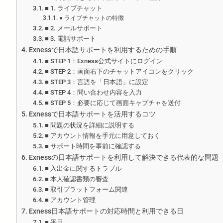
■ 1. ライブチャット
● ライブチャットの特徴
■ 2. メールサポート
■ 3. 電話サポート
Exnessで日本語サポートを利用するための手順
■ STEP 1：Exness公式サイトにログイン
■ STEP 2：画面右下のチャットアイコンをクリック
■ STEP 3：言語を「日本語」に設定
■ STEP 4：問い合わせ内容を入力
■ STEP 5：必要に応じて画面キャプチャを送付
Exnessで日本語サポートを活用するコツ
■ 問題の状況を詳細に説明する
■ アカウント情報を手元に用意しておく
■ サポート時間を事前に確認する
Exnessの日本語サポートを利用して解決できる代表的な問題
■ 入出金に関するトラブル
■ 本人確認書類の審査
■ 取引プラットフォーム関連
■ アカウント管理
Exness日本語サポートの対応時間と利用できる日
■ 平日