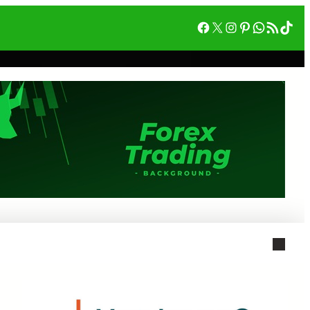
Facebook
X
Instagram
Pinterest
WhatsA
RSS フィード
Tik