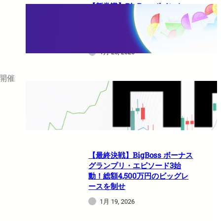
【新常識】BigBossポイント
（BBP）を使い倒せ！取引のた
びに還元される豪華特典のすべ
て
1月 26, 2026
を開催
HFMは日本人でも使えますか？
1月 21, 2026
【最終決戦】BigBoss ボーナス
グランプリ・エピソード3始
動！総額4,500万円のビッグレ
ースを制せ
1月 19, 2026