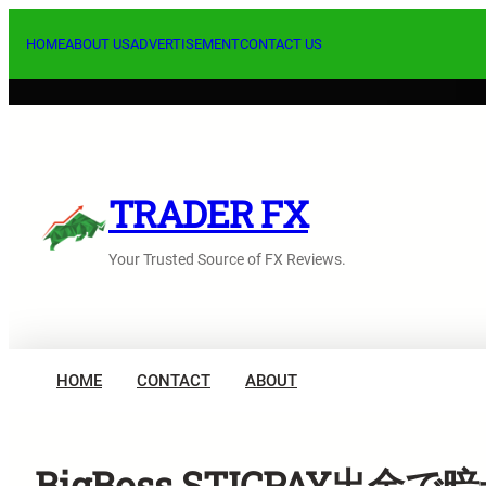
内
容
HOME
ABOUT US
ADVERTISEMENT
CONTACT US
を
ス
キ
ッ
プ
TRADER FX
Your Trusted Source of FX Reviews.
HOME
CONTACT
ABOUT
BigBoss STICPAY