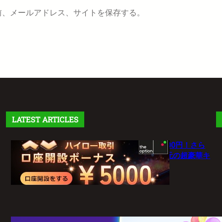
前、メールアドレス、サイトを保存する。
LATEST ARTICLES
【theoption】口座開設で5,000円！さら
に仮想通貨入金で最大10%還元の超豪華キ
ャンペーン
1月 27, 2026
【新常識】BigBossポイント（BBP）を