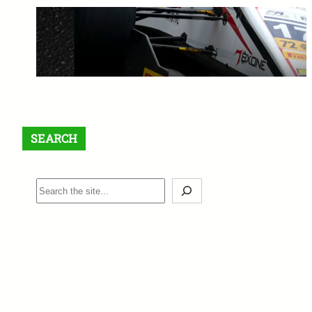
【最大$6,000】BigBoss ラッキ
ードロー＆入金ボーナスキャン
ペーン開催中！
1月 12, 2026
SEARCH
S
e
a
r
c
h