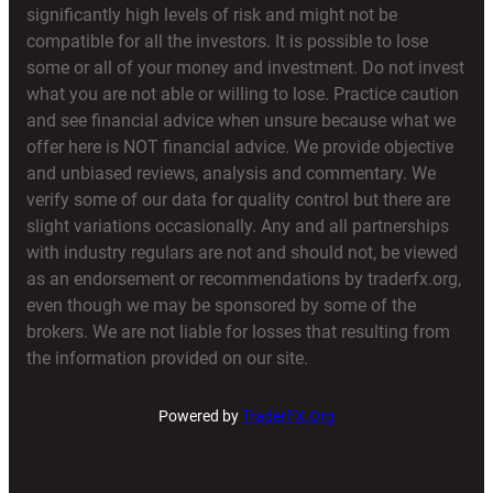
significantly high levels of risk and might not be
compatible for all the investors. It is possible to lose
some or all of your money and investment. Do not invest
what you are not able or willing to lose. Practice caution
and see financial advice when unsure because what we
offer here is NOT financial advice. We provide objective
and unbiased reviews, analysis and commentary. We
verify some of our data for quality control but there are
slight variations occasionally. Any and all partnerships
with industry regulars are not and should not, be viewed
as an endorsement or recommendations by traderfx.org,
even though we may be sponsored by some of the
brokers. We are not liable for losses that resulting from
the information provided on our site.
Powered by
TraderFX.Org