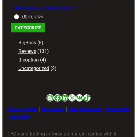
HFMは日本人でも使えますか？
1月 21, 2026
CATEGORIES
BigBoss
(8)
Reviews
(131)
theoption
(4)
Uncategorized
(2)
Instagram
Facebook
LinkedIn
X
VK
TikTok
Privacy Policy
|
Disclaimer
|
Risk Disclosure
|
Contact Us
|
About Us
CFDs and trading in forex on margin, carries with it