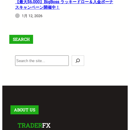
【最大$6,000】BigBoss ラッキードロー＆入金ボーナ
スキャンペーン開催中！
1月 12, 2026
SEARCH
S
e
a
r
c
h
ABOUT US
TRADER
FX