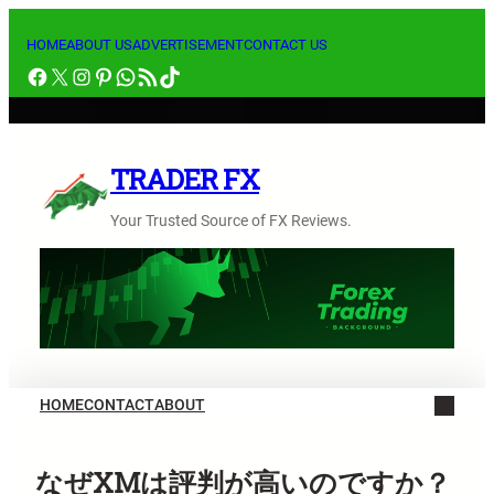
内
容
HOME
ABOUT US
ADVERTISEMENT
CONTACT US
Facebook
X
Instagram
Pinterest
WhatsApp
RSS フィード
TikTok
を
ス
キ
ッ
TRADER FX
プ
Your Trusted Source of FX Reviews.
HOME
CONTACT
ABOUT
なぜXMは評判が高いのですか？