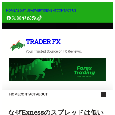
内
容
HOME
ABOUT US
ADVERTISEMENT
CONTACT US
Facebook
X
Instagram
Pinterest
WhatsApp
RSS フィード
TikTok
を
ス
キ
ッ
TRADER FX
プ
Your Trusted Source of FX Reviews.
HOME
CONTACT
ABOUT
なぜExnessのスプレッドは低い