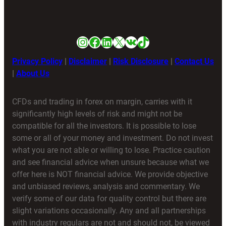
Instagram
Facebook
LinkedIn
X
VK
TikTok
Privacy Policy
|
Disclaimer
|
Risk Disclosure
|
Contact Us
|
About Us
CFDs and trading in forex on margin, carries with it
significantly high levels of risk and might not be
compatible for all the investors. It is possible to lose
some or all of your money and investment. Do not invest
what you are not able or willing to lose. Practice caution
and see financial advice when unsure because what we
offer here is NOT financial advice. We provide objective
and unbiased reviews, analysis and commentary. We
verify some of our data for quality control but there are
slight variations occasionally. Any and all partnerships
with industry regulars are not and should not, be viewed