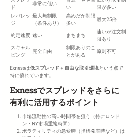
非常に低い
ド
い
限が多い
レバレッ
最大無制限
高めだが制限
最大25倍
ジ
（条件あり）
多い
速いが注文制
約定速度
速い
まちまち
限あり
スキャル
制限ありのこ
完全自由
原則不可
ピング
とがある
Exnessは
低スプレッド + 自由な取引環境
という点で
特に優れています。
Exnessでスプレッドをさらに
有利に活用するポイント
市場流動性の高い時間帯を狙う（特にロンド
ン・NY市場重複時間）
ボラティリティの急変時（指標発表時など）は