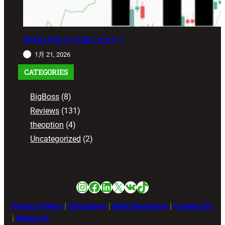
HFMは日本人でも使えますか？
1月 21, 2026
CATEGORIES
BigBoss
(8)
Reviews
(131)
theoption
(4)
Uncategorized
(2)
Instagram
Facebook
LinkedIn
X
VK
TikTok
Privacy Policy
|
Disclaimer
|
Risk Disclosure
|
Contact Us
|
About Us