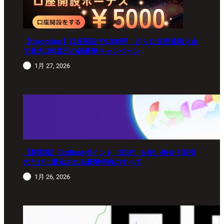
【theoption】口座開設で5,000円！さらに仮想通貨入金
で最大10%還元の超豪華キャンペーン
1月 27, 2026
【新常識】BigBossポイント（BBP）を使い倒せ！取引
のたびに還元される豪華特典のすべて
1月 26, 2026