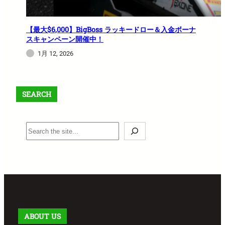
【最大$6,000】BigBoss ラッキードロー＆入金ボーナ
スキャンペーン開催中！
1月 12, 2026
SEARCH
S
e
a
r
c
h
ABOUT US