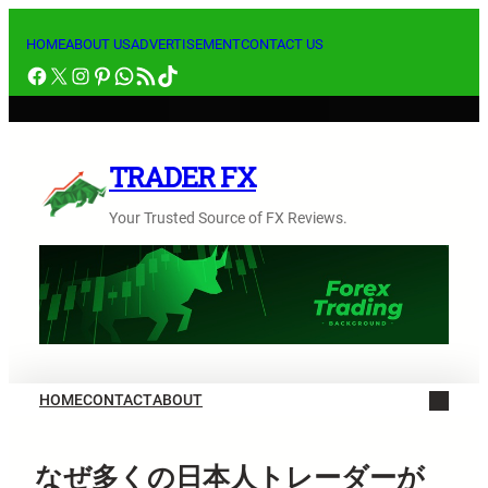
内
容
HOME
ABOUT US
ADVERTISEMENT
CONTACT US
Facebook
X
Instagram
Pinterest
WhatsApp
RSS フィード
TikTok
を
ス
キ
ッ
TRADER FX
プ
Your Trusted Source of FX Reviews.
HOME
CONTACT
ABOUT
なぜ多くの日本人トレーダーが