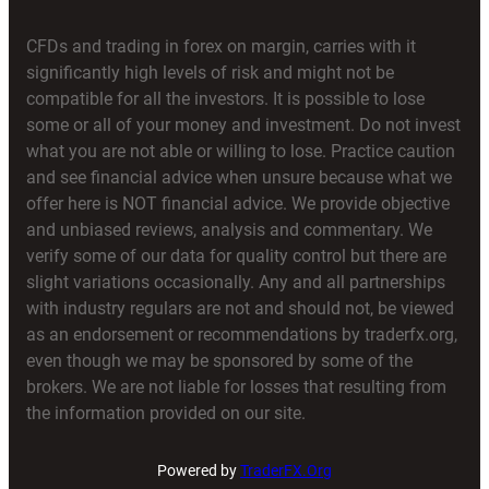
CFDs and trading in forex on margin, carries with it
significantly high levels of risk and might not be
compatible for all the investors. It is possible to lose
some or all of your money and investment. Do not invest
what you are not able or willing to lose. Practice caution
and see financial advice when unsure because what we
offer here is NOT financial advice. We provide objective
and unbiased reviews, analysis and commentary. We
verify some of our data for quality control but there are
slight variations occasionally. Any and all partnerships
with industry regulars are not and should not, be viewed
as an endorsement or recommendations by traderfx.org,
even though we may be sponsored by some of the
brokers. We are not liable for losses that resulting from
the information provided on our site.
Powered by
TraderFX.Org