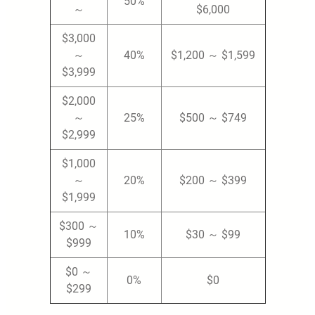
50%
～
$6,000
$3,000
～
40%
$1,200 ～ $1,599
$3,999
$2,000
～
25%
$500 ～ $749
$2,999
$1,000
～
20%
$200 ～ $399
$1,999
$300 ～
10%
$30 ～ $99
$999
$0 ～
0%
$0
$299