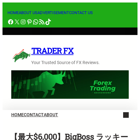
内
容
HOME
ABOUT US
ADVERTISEMENT
CONTACT US
Facebook
X
Instagram
Pinterest
WhatsApp
RSS フィード
TikTok
を
ス
キ
ッ
TRADER FX
プ
Your Trusted Source of FX Reviews.
HOME
CONTACT
ABOUT
【最大$6,000】BigBoss ラッキー