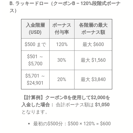
B. ラッキードロー（クーポンB – 120%段階式ボーナ
ス）
入金階層
ボーナス
各階層の最大
(USD)
付与率
ボーナス額
$500 まで
120%
最大 $600
$501 ～
30%
最大 $1,560
$5,700
$5,701 ～
20%
最大 $3,840
$24,901
【計算例】クーポンBを使用して$2,000を
入金した場合：
合計ボーナス額は
$1,050
となります。
最初の$500分：$500 × 120% = $600