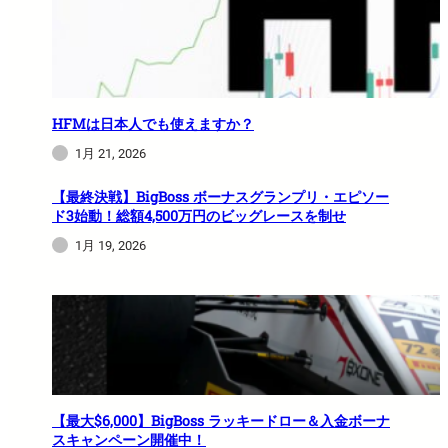
HFMは日本人でも使えますか？
1月 21, 2026
【最終決戦】BigBoss ボーナスグランプリ・エピソー
ド3始動！総額4,500万円のビッグレースを制せ
1月 19, 2026
【最大$6,000】BigBoss ラッキードロー＆入金ボーナ
スキャンペーン開催中！