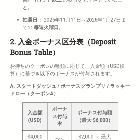
と。
抽選日：
2025年11月11日～2026年1月27日ま
での
毎週火曜日
。
2. 入金ボーナス区分表（Deposit
Bonus Table）
お持ちのクーポンの種類に応じて、入金額（USD換
算）に基づき以下のボーナスが付与されます。
A. スタートダッシュ / ボーナスグランプリ / ラッキー
ドロー（クーポンA）
ボーナ
入金額
ボーナス付与額
ス付与
(USD)
（最大 $6,000）
率
$4,000
$2,000 ～ 最大