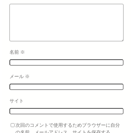
名前
※
メール
※
サイト
次回のコメントで使用するためブラウザーに自分
の名前、メールアドレス、サイトを保存する。