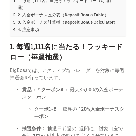
1. 毎週1,111名に当たる！ラッキードロー（毎週抽
選）
2. 入金ボーナス区分表（Deposit Bonus Table）
3. 入金ボーナス計算機（Deposit Bonus Calculator）
4. 注意事項
1. 毎週1,111名に当たる！ラッキード
ロー（毎週抽選）
BigBossでは、アクティブなトレーダーを対象に毎週
抽選会を行っています。
賞品：
*
クーポンA：
最大$6,000の入金ボーナ
スクーポン
クーポンB：
驚異の
120%入金ボーナスク
ーポン
抽選条件：
抽選日前週の1週間に、対象口座で
合計
1ロット以上
の取引を完了させているこ