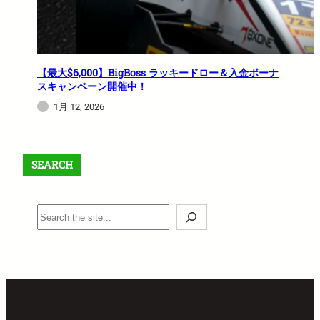
【最大$6,000】BigBoss ラッキードロー＆入金ボーナ
スキャンペーン開催中！
1月 12, 2026
SEARCH
S
e
a
r
c
h