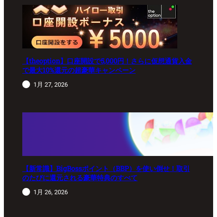
【theoption】口座開設で5,000円！さらに仮想通貨入金
で最大10%還元の超豪華キャンペーン
1月 27, 2026
【新常識】BigBossポイント（BBP）を使い倒せ！取引
のたびに還元される豪華特典のすべて
1月 26, 2026