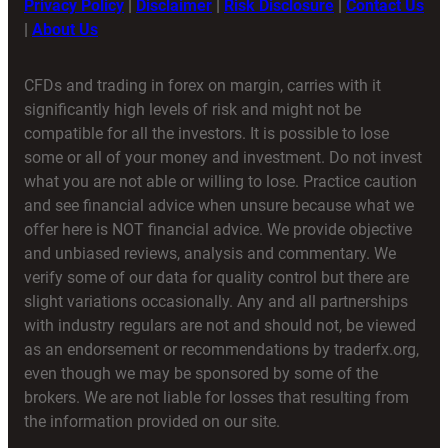
Privacy Policy
|
Disclaimer
|
Risk Disclosure
|
Contact Us
|
About Us
CFDs and trading in forex on margin, carries with it
significantly high levels of risk and might not be
compatible for all the investors. It is possible to lose
some or all of your money and investment. Do not invest
what you are not able or willing to lose. Practice caution
and see financial advice when unsure because what we
offer here is NOT financial advice. We provide objective
and unbiased reviews, analysis and commentary. We
verify some of our data for quality control but there are
slight variations occasionally. Any and all partnerships
with industry regulars are not and should not, be viewed
as an endorsement or recommendations by traderfx.org,
even though we may be sponsored by some of the
brokers. We are not liable for losses that resulting from
the information provided on our site.