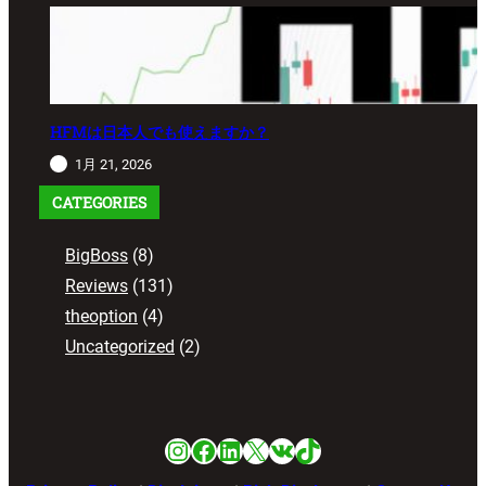
HFMは日本人でも使えますか？
1月 21, 2026
CATEGORIES
BigBoss
(8)
Reviews
(131)
theoption
(4)
Uncategorized
(2)
Instagram
Facebook
LinkedIn
X
VK
TikTok