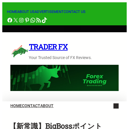
内
容
HOME
ABOUT US
ADVERTISEMENT
CONTACT US
Facebook
X
Instagram
Pinterest
WhatsApp
RSS フィード
TikTok
を
ス
キ
ッ
TRADER FX
プ
Your Trusted Source of FX Reviews.
HOME
CONTACT
ABOUT
【新常識】BigBossポイント