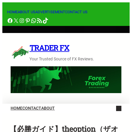
内
容
HOME
ABOUT US
ADVERTISEMENT
CONTACT US
Facebook
X
Instagram
Pinterest
WhatsApp
RSS フィード
TikTok
を
ス
キ
ッ
TRADER FX
プ
Your Trusted Source of FX Reviews.
HOME
CONTACT
ABOUT
【必勝ガイド】theoption（ザオ