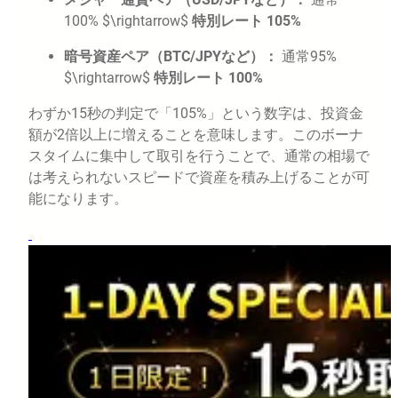
100%
$\rightarrow$
特別レート 105%
暗号資産ペア（BTC/JPYなど）：
通常95%
$\rightarrow$
特別レート 100%
わずか15秒の判定で「105%」という数字は、投資金
額が2倍以上に増えることを意味します。このボーナ
スタイムに集中して取引を行うことで、通常の相場で
は考えられないスピードで資産を積み上げることが可
能になります。