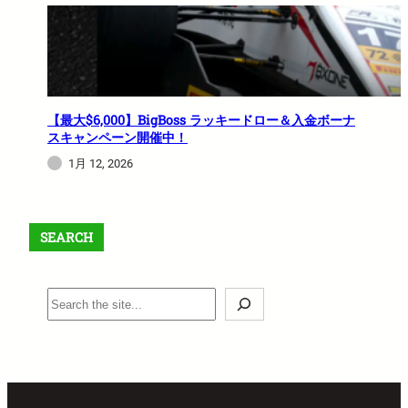
【最大$6,000】BigBoss ラッキードロー＆入金ボーナ
スキャンペーン開催中！
1月 12, 2026
SEARCH
S
e
a
r
c
h