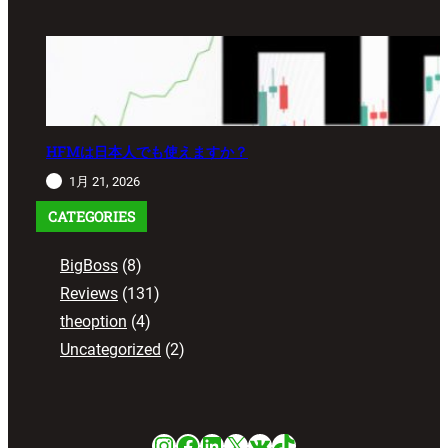
HFMは日本人でも使えますか？
1月 21, 2026
CATEGORIES
BigBoss
(8)
Reviews
(131)
theoption
(4)
Uncategorized
(2)
Instagram
Facebook
LinkedIn
X
VK
TikTok