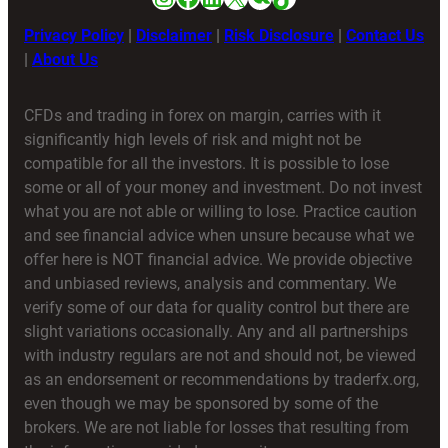
Privacy Policy
|
Disclaimer
|
Risk Disclosure
|
Contact Us
|
About Us
CFDs and trading in forex on margin, carries with it
significantly high levels of risk and might not be
compatible for all the investors. It is possible to lose
some or all of your money and investment. Do not invest
what you are not able or willing to lose. Practice caution
and see financial advice when unsure because what we
offer here is NOT financial advice. We provide objective
and unbiased reviews, analysis and commentary. We
verify some of our data for quality control but there are
slight variations occasionally. Any and all partnerships
with industry regulars are not and should not, be viewed
as an endorsement or recommendations by traderfx.org,
even though we may be sponsored by some of the
brokers. We are not liable for losses that resulting from