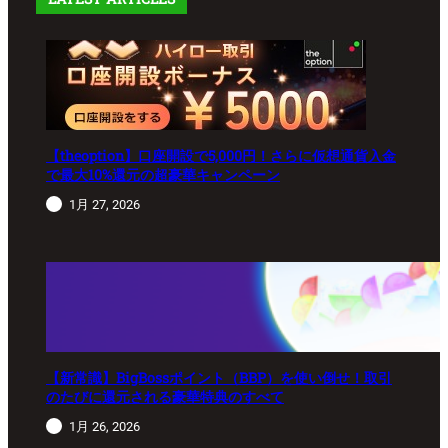
【theoption】口座開設で5,000円！さらに仮想通貨入金
で最大10%還元の超豪華キャンペーン
1月 27, 2026
【新常識】BigBossポイント（BBP）を使い倒せ！取引
のたびに還元される豪華特典のすべて
1月 26, 2026