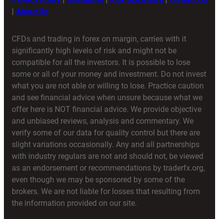
|
About Us
CFDs and trading in forex on margin, carries with it
significantly high levels of risk and might not be
compatible for all the investors. It is possible to lose
some or all of your money and investment. Do not invest
what you are not able or willing to lose. Practice caution
and see financial advice when unsure because what we
offer here is NOT financial advice. We provide objective
and unbiased reviews, analysis and commentary. We
verify some of our data for quality control but there are
slight variations occasionally. Any and all partnerships
with industry regulars are not and should not, be viewed
as an endorsement or recommendations by traderfx.org,
even though we may be sponsored by some of the
brokers. We are not liable for losses that resulting from
the information provided on our site.