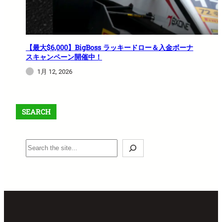
【最大$6,000】BigBoss ラッキードロー＆入金ボーナ
スキャンペーン開催中！
1月 12, 2026
SEARCH
S
e
a
r
c
h