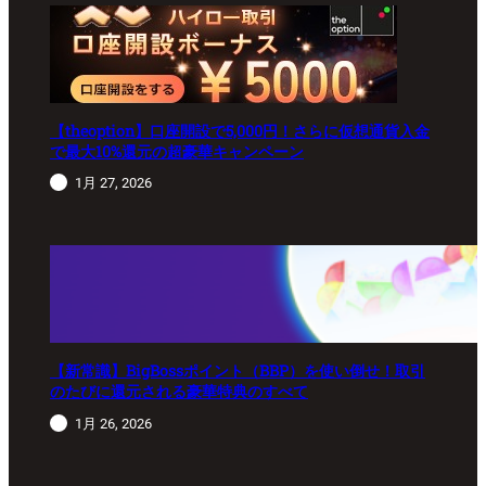
【theoption】口座開設で5,000円！さらに仮想通貨入金
で最大10%還元の超豪華キャンペーン
1月 27, 2026
【新常識】BigBossポイント（BBP）を使い倒せ！取引
のたびに還元される豪華特典のすべて
1月 26, 2026