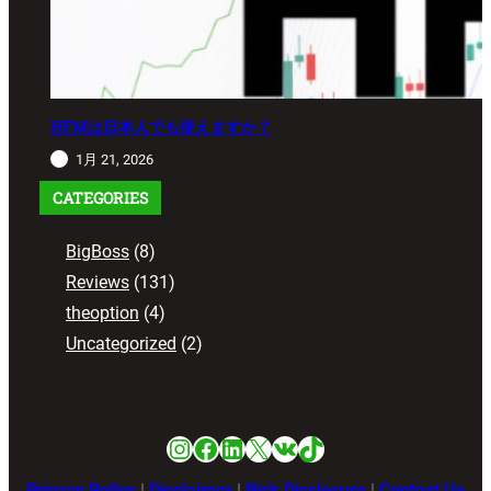
HFMは日本人でも使えますか？
1月 21, 2026
CATEGORIES
BigBoss
(8)
Reviews
(131)
theoption
(4)
Uncategorized
(2)
Instagram
Facebook
LinkedIn
X
VK
TikTok
Privacy Policy
|
Disclaimer
|
Risk Disclosure
|
Contact Us