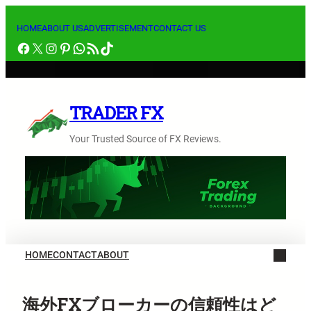
内
容
HOME
ABOUT US
ADVERTISEMENT
CONTACT US
Facebook
X
Instagram
Pinterest
WhatsApp
RSS フィード
TikTok
を
ス
キ
ッ
TRADER FX
プ
Your Trusted Source of FX Reviews.
HOME
CONTACT
ABOUT
海外FXブローカーの信頼性はど