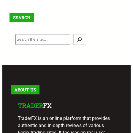
SEARCH
S
e
a
r
c
h
ABOUT US
TRADER
FX
TraderFX is an online platform that provides
authentic and in-depth reviews of various
Forex trading sites. It focuses on real user