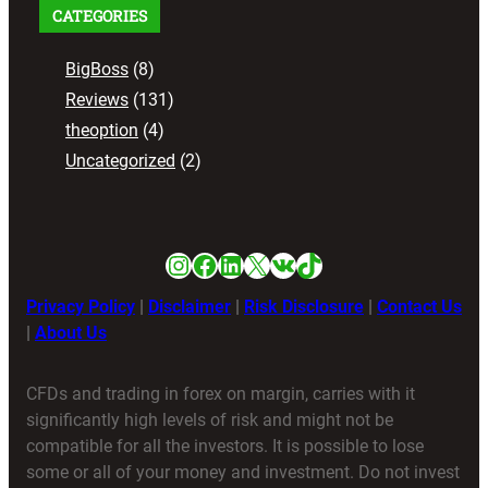
CATEGORIES
BigBoss
(8)
Reviews
(131)
theoption
(4)
Uncategorized
(2)
Instagram
Facebook
LinkedIn
X
VK
TikTok
Privacy Policy
|
Disclaimer
|
Risk Disclosure
|
Contact Us
|
About Us
CFDs and trading in forex on margin, carries with it
significantly high levels of risk and might not be
compatible for all the investors. It is possible to lose
some or all of your money and investment. Do not invest