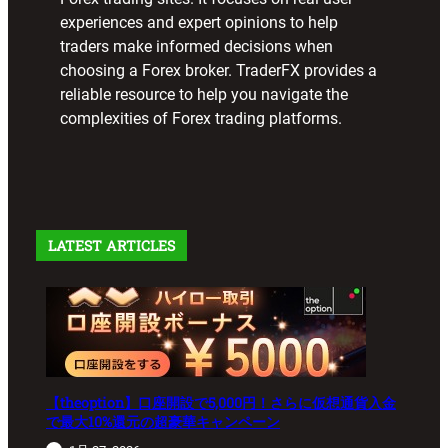
experiences and expert opinions to help
traders make informed decisions when
choosing a Forex broker. TraderFX provides a
reliable resource to help you navigate the
complexities of Forex trading platforms.
LATEST ARTICLES
【theoption】口座開設で5,000円！さらに仮想通貨入金
で最大10%還元の超豪華キャンペーン