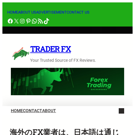
内
容
HOME
ABOUT US
ADVERTISEMENT
CONTACT US
Facebook
X
Instagram
Pinterest
WhatsApp
RSS フィード
TikTok
を
ス
キ
ッ
TRADER FX
プ
Your Trusted Source of FX Reviews.
HOME
CONTACT
ABOUT
海外のFX業者は、日本語は通じ