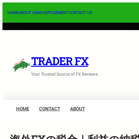
内
容
HOME
ABOUT US
ADVERTISEMENT
CONTACT US
を
ス
キ
ッ
プ
TRADER FX
Your Trusted Source of FX Reviews.
HOME
CONTACT
ABOUT