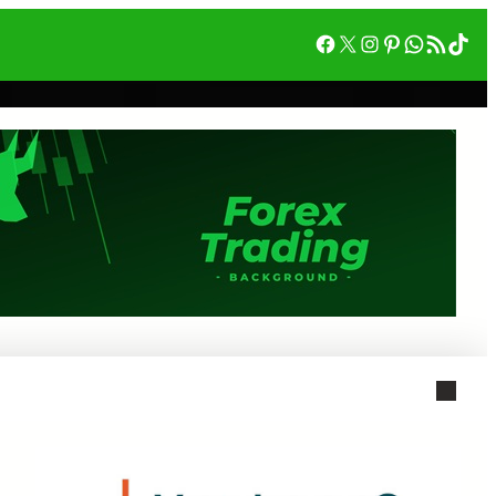
Facebook
X
Instagram
Pinterest
WhatsA
RSS フィード
Tik