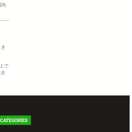
国内
、き
）上で
3月
CATEGORIES