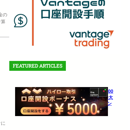
金の
計算
FEATURED ARTICLES
【theoption】口座開設で5,000
円！さらに仮想通貨入金で最大
10%還元の超豪華キャンペーン
1月 27, 2026
けに