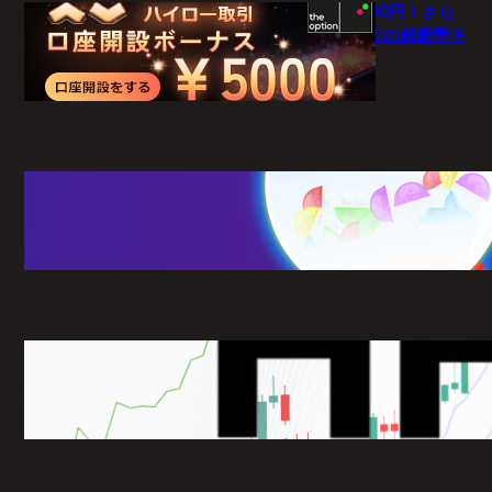
【theoption】口座開設で5,000円！さら
に仮想通貨入金で最大10%還元の超豪華キ
ャンペーン
1月 27, 2026
【新常識】BigBossポイント（BBP）を
使い倒せ！取引のたびに還元される豪華
特典のすべて
1月 26, 2026
HFMは日本人でも使えますか？
1月 21, 2026