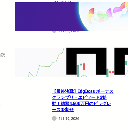
【新常識】BigBossポイント
（BBP）を使い倒せ！取引のた
びに還元される豪華特典のすべ
て
1月 26, 2026
内訳
HFMは日本人でも使えますか？
1月 21, 2026
【最終決戦】BigBoss ボーナス
グランプリ・エピソード3始
動！総額4,500万円のビッグレ
得
ースを制せ
1月 19, 2026