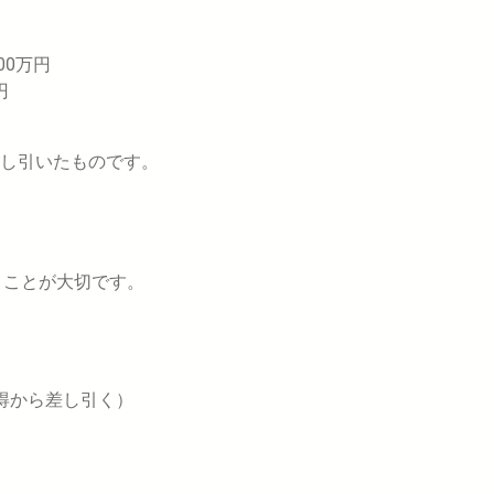
00万円
円
し引いたものです。
くことが大切です。
得から差し引く）