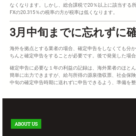
なくなります。しかし、総合課税で20％以上に該当する
FXの20.315％の税率の方が税率は低くなります。
3月中旬までに忘れずに
海外を拠点とする業者の場合、確定申告をしなくても分か
ちんと確定申告をすることが必要です。後で発覚した場
確定申告に必要な１年の利益の記録は、海外業者のほとんどが採用して
簡単に出力できますが、給与所得の源泉徴収票、社会保険
中旬の確定申告時期に送れずに申告できるよう、準備を整
ABOUT US