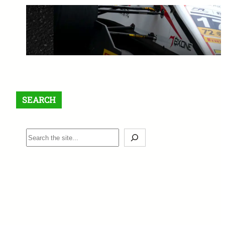
【最大$6,000】BigBoss ラッキ
ードロー＆入金ボーナスキャン
ペーン開催中！
1月 12, 2026
SEARCH
S
e
a
r
c
h