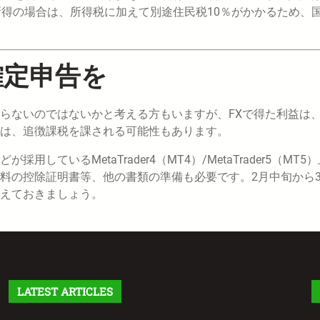
所得の場合は、所得税に加えて別途住民税10％がかかるため、
確定申告を
らないのではないかと考える方もいますが、FXで得た利益は
合は、追徴課税を課される可能性もあります。
いるMetaTrader4（MT4）/MetaTrader5（MT5
料の控除証明書等、他の書類の準備も必要です。2月中旬から
えておきましょう。
LATEST ARTICLES