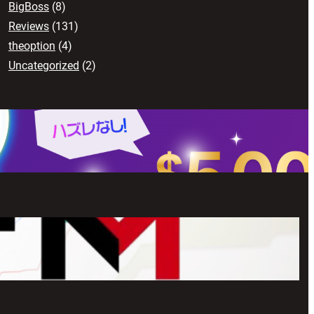
BigBoss
(8)
Reviews
(131)
theoption
(4)
Uncategorized
(2)